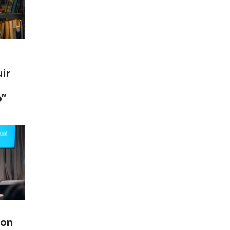
ir
o”
son