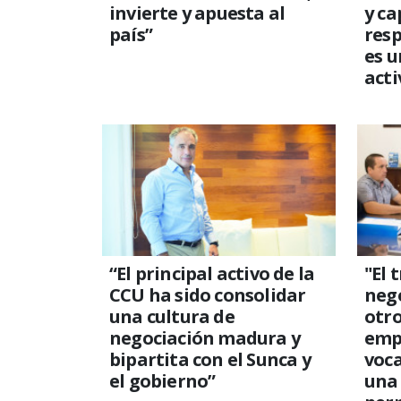
invierte y apuesta al
y ca
país”
resp
es u
acti
“El principal activo de la
"El 
CCU ha sido consolidar
neg
una cultura de
otro
negociación madura y
emp
bipartita con el Sunca y
voca
el gobierno”
una