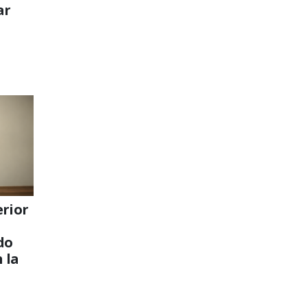
ar
erior
do
 la