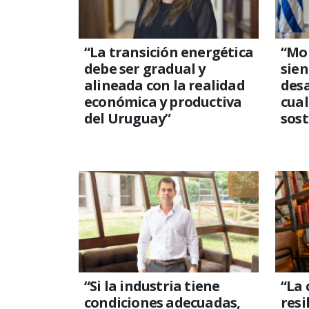
“La transición energética
“Mo
debe ser gradual y
sie
alineada con la realidad
desa
económica y productiva
cual
del Uruguay”
sost
“Si la industria tiene
“La
condiciones adecuadas,
resi