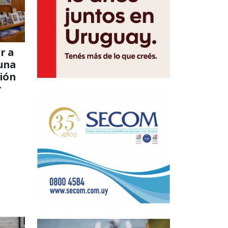
r a
una
ción
r