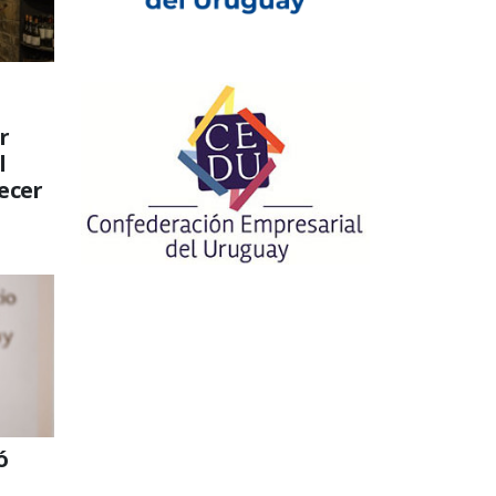
r
l
recer
ó