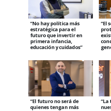
“No hay política más
“El 
estratégica para el
prot
futuro que invertir en
exis
primera infancia,
con
educación y cuidados”
gene
“El futuro no será de
“La 
quienes tengan más
nues