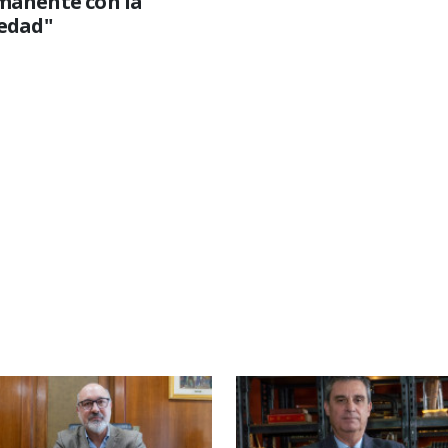
manente con la
iedad"