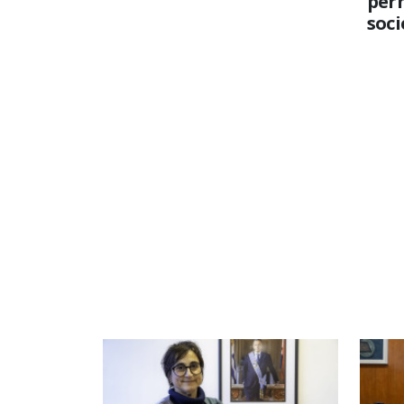
per
soc