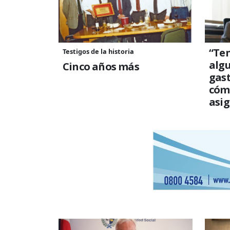
“Te
Testigos de la historia
algu
Cinco años más
gast
cóm
asi