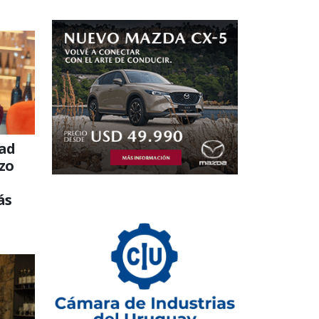
dad
azo
ás