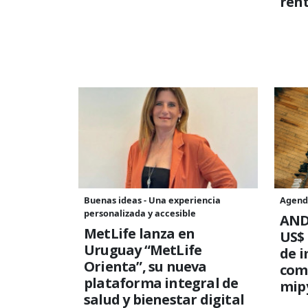
rent
Buenas ideas - Una experiencia
Agend
personalizada y accesible
AND
MetLife lanza en
US$ 
Uruguay “MetLife
de i
Orienta”, su nueva
comp
plataforma integral de
mip
salud y bienestar digital