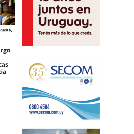
 gasta,
argo
tas
cia