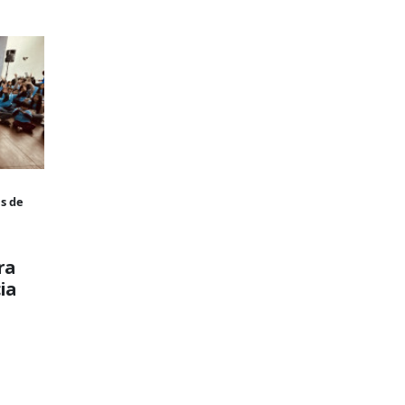
s de
ra
ia