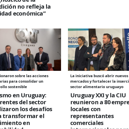
ición no refleja la
lidad económica”
ionaron sobre las acciones
La iniciativa buscó abrir nuevos
rias para consolidar un
mercados y fortalecer la inserc
ollo sostenible
sector alimentario uruguayo
ismo en Uruguay:
Uruguay XXI y la CIU
rentes del sector
reunieron a 80 empr
izaron los desafíos
locales con
 transformar el
representantes
cimiento en
comerciales