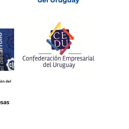
ión del
esas