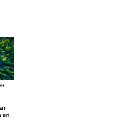
rde
ar
s en