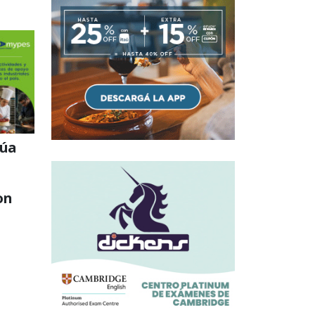
núa
on