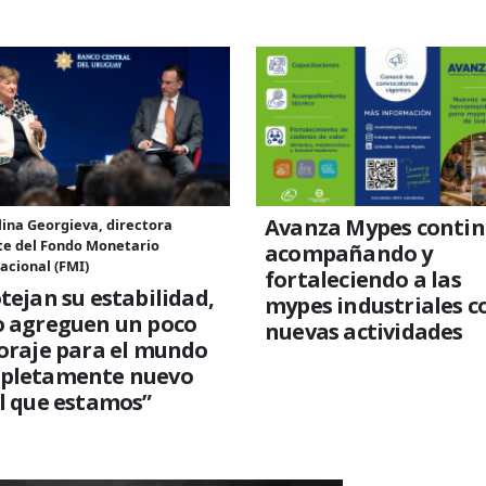
Avanza Mypes conti
lina Georgieva, directora
te del Fondo Monetario
acompañando y
acional (FMI)
fortaleciendo a las
tejan su estabilidad,
mypes industriales c
o agreguen un poco
nuevas actividades
oraje para el mundo
pletamente nuevo
l que estamos”