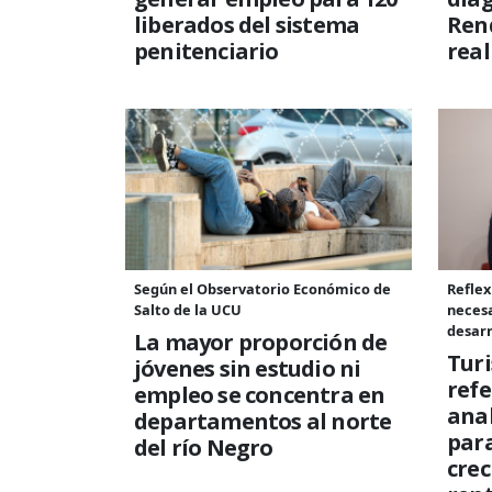
liberados del sistema
Rend
penitenciario
rea
Según el Observatorio Económico de
Reflex
Salto de la UCU
necesa
desarr
La mayor proporción de
Tur
jóvenes sin estudio ni
refe
empleo se concentra en
anal
departamentos al norte
para
del río Negro
cre