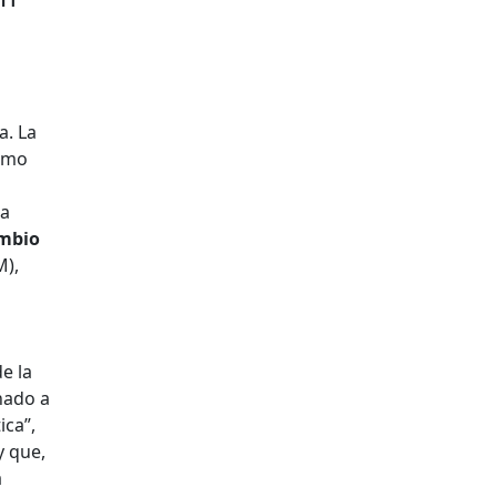
a. La
como
sa
ambio
M),
e la
nado a
ica”,
y que,
a