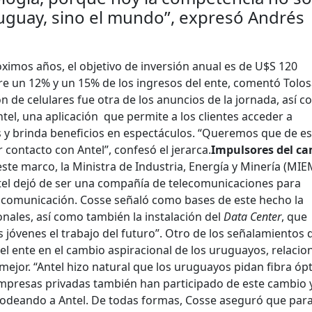
uguay, sino el mundo”, expresó Andrés
óximos años, el objetivo de inversión anual es de U$S 120
re un 12% y un 15% de los ingresos del ente, comentó Tolos
 de celulares fue otra de los anuncios de la jornada, así 
el, una aplicación que permite a los clientes acceder a
s y brinda beneficios en espectáculos. “Queremos que de e
 contacto con Antel”, confesó el jerarca.
Impulsores del c
te marco, la Ministra de Industria, Energía y Minería (MIE
tel dejó de ser una compañía de telecomunicaciones para
 comunicación. Cosse señaló como bases de este hecho la
nales, así como también la instalación del
Data Center
, que
os jóvenes el trabajo del futuro”. Otro de los señalamientos d
del ente en el cambio aspiracional de los uruguayos, relacio
mejor. “Antel hizo natural que los uruguayos pidan fibra ópt
presas privadas también han participado de este cambio 
rodeando a Antel. De todas formas, Cosse aseguró que par