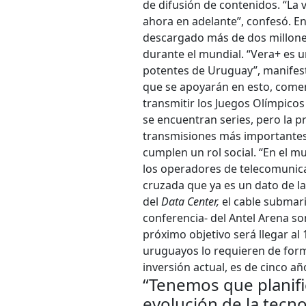
de difusión de contenidos. “L
ahora en adelante”, confesó. E
descargado más de dos millones
durante el mundial. “Vera+ es u
potentes de Uruguay”, manifes
que se apoyarán en esto, comen
transmitir los Juegos Olímpicos
se encuentran series, pero la pr
transmisiones más importantes,
cumplen un rol social. “En el 
los operadores de telecomunica
cruzada que ya es un dato de la
del
Data Center,
el cable submari
conferencia- del Antel Arena so
próximo objetivo será llegar al 1
uruguayos lo requieren de forma
inversión actual, es de cinco añ
“Tenemos que planific
evolución de la tecn