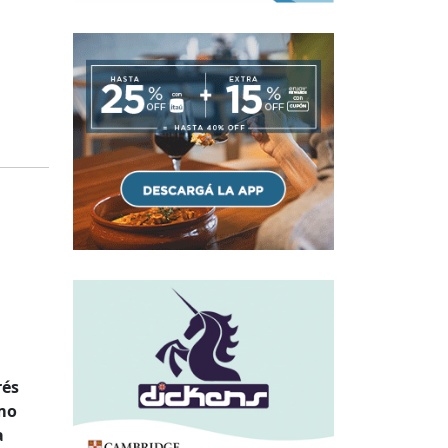
rés
omo
a