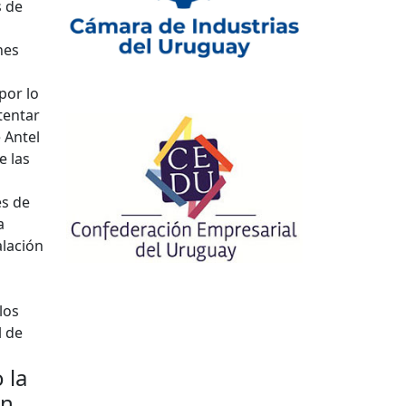
s de
nes
por lo
tentar
 Antel
e las
es de
a
alación
los
l de
 la
on