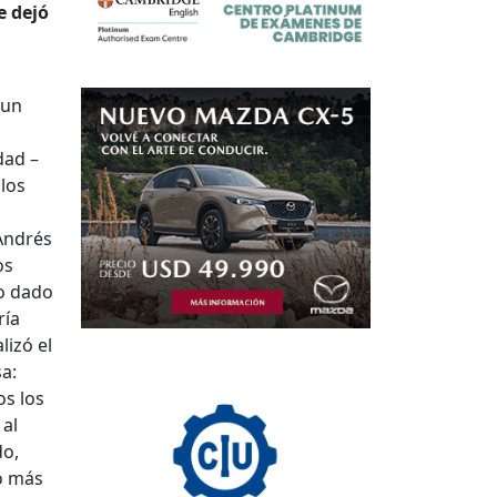
e dejó
 un
dad –
 los
 Andrés
os
io dado
ría
lizó el
sa:
os los
 al
do,
o más