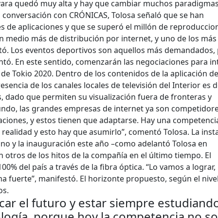
a vara quedó muy alta y hay que cambiar muchos paradigma
n conversación con CRÓNICAS, Tolosa señaló que se han
 de aplicaciones y que se superó el millón de reproduccio
n medio más de distribución por internet, y uno de los más
tó. Los eventos deportivos son aquellos más demandados, 
tó. En este sentido, comenzarán las negociaciones para in
 de Tokio 2020. Dentro de los contenidos de la aplicación de
esencia de los canales locales de televisión del Interior es d
 dado que permiten su visualización fuera de fronteras y
mundo, las grandes empresas de internet ya son competidor
ciones, y estos tienen que adaptarse. Hay una competenci
 realidad y esto hay que asumirlo”, comentó Tolosa. La inst
no y la inauguración este año –como adelantó Tolosa en
n otros de los hitos de la compañía en el último tiempo. El
00% del país a través de la fibra óptica. “Lo vamos a lograr, 
 fuerte”, manifestó. El horizonte propuesto, según el nive
os.
ar el futuro y estar siempre estudiando
ología, porque hoy la competencia no s