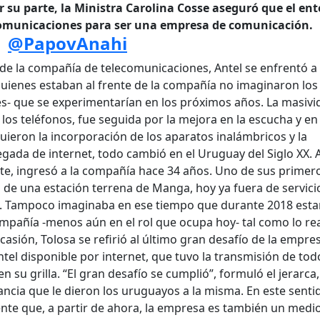
or su parte, la Ministra Carolina Cosse aseguró que el ent
comunicaciones para ser una empresa de comunicación.
|
@PapovAnahi
e la compañía de telecomunicaciones, Antel se enfrentó a
ienes estaban al frente de la compañía no imaginaron los
es- que se experimentarían en los próximos años. La masivi
los teléfonos, fue seguida por la mejora en la escucha y en
uieron la incorporación de los aparatos inalámbricos y la
llegada de internet, todo cambió en el Uruguay del Siglo XX.
nte, ingresó a la compañía hace 34 años. Uno de sus primer
s de una estación terrena de Manga, hoy ya fuera de servic
a. Tampoco imaginaba en ese tiempo que durante 2018 esta
mpañía -menos aún en el rol que ocupa hoy- tal como lo rea
casión, Tolosa se refirió al último gran desafío de la empre
ntel disponible por internet, que tuvo la transmisión de tod
n su grilla. “El gran desafío se cumplió”, formuló el jerarca,
ncia que le dieron los uruguayos a la misma. En este senti
nte que, a partir de ahora, la empresa es también un medi