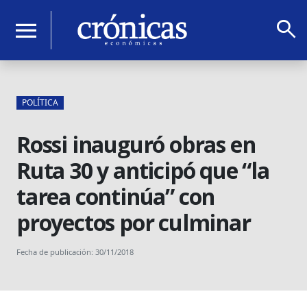
search
menu
POLÍTICA
Rossi inauguró obras en
Ruta 30 y anticipó que “la
tarea continúa” con
proyectos por culminar
Fecha de publicación: 30/11/2018