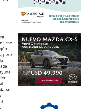
era
 de ese
egún
s, pero
la
cada
 ayuda
der
al
edarse
a
 al
,