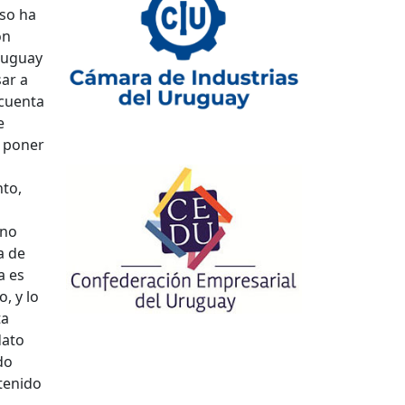
eso ha
ón
Uruguay
sar a
 cuenta
e
o poner
nto,
rno
a de
a es
o, y lo
ta
dato
do
tenido