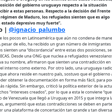
posición del gobierno uruguayo respecto a la situación
ecibir a estas personas. Respecto a la decisión del Frente
 régimen de Maduro, los refugiados sienten que es algo
 estado depresivo muy fuerte”.
bo
|
@ignacio_palumbo
de los pocos en Latinoamérica que aún no condena de man
A pesar de ello, ha recibido un gran número de inmigrantes
es sienten una “discordancia” entre estas dos posiciones, s
NICAS. Desde una ONG que nuclea a refugiados venezolano
va su nombre, afirmaron que sienten una contradicción en 
ivel interno como externo. Por otro lado, una uruguaya radi
que ahora reside en nuestro país, sostuvo que el gobierno
oder obtener la documentación en forma más fácil, para po
s rápida. Sin embargo, criticó la política exterior de la actu
hos “intereses creados”, por lo que a esta le conviene “qu
do de Venezuela que llegó a Uruguay en 2015 y que integra l
, argumentó que estas contradicciones se deben en parte
 ser una plataforma de concertación tan grande y tan diversa