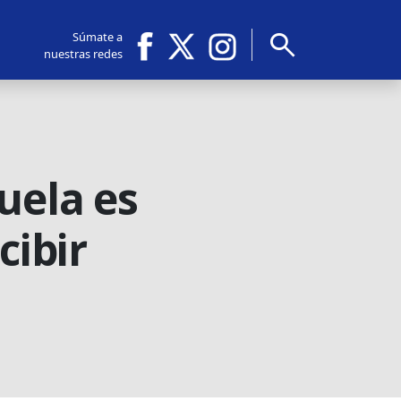
search
Súmate a
nuestras redes
uela es
cibir