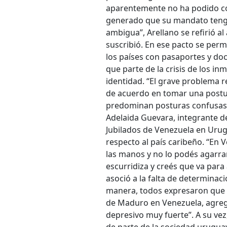
aparentemente no ha podido co
generado que su mandato tenga
ambigua”, Arellano se refirió 
suscribió. En ese pacto se perm
los países con pasaportes y do
que parte de la crisis de los i
identidad. “El grave problema 
de acuerdo en tomar una postur
predominan posturas confusas y
Adelaida Guevara, integrante de
Jubilados de Venezuela en Urugu
respecto al país caribeño. “En
las manos y no lo podés agarrar
escurridiza y creés que va para a
asoció a la falta de determinaci
manera, todos expresaron que 
de Maduro en Venezuela, agreg
depresivo muy fuerte”. A su ve
de parte de la sociedad urugua