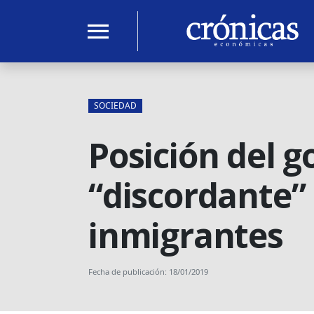
menu
SOCIEDAD
Posición del 
“discordante” 
inmigrantes
Fecha de publicación: 18/01/2019