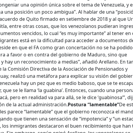
ngeniar una opinión única sobre el tema de Venezuela, y 
 una posición un poco ambigua”. Al hablar de una “posici
al acuerdo de Quito firmado en setiembre de 2018 y al que 
itía, entre otras cosas, que los venezolanos pudieran ingre
cumentos vencidos, lo cual “es muy importante” al tener en
nmigrantes está en la dificultad para acceder a documentos d
reside en que el FA como gran concertación no se ha podid
a a favor o en contra del gobierno de Maduro, sino que
 hay un reconocimiento a medias”, añadió Arellano. En ta
 la Comisión Directiva de la Asociación de Pensionados y
ay, realizó una metáfora para explicar su visión del gobie
 Venezuela hay un pez que es medio baboso, que se te escap
, que se le llama ‘la guabina’. Entonces, cuando una person
cá, pero en realidad va para allá, se le dice ‘guabinosa’”, dij
ón de la actual administración.
Postura “lamentable”
De es
les parece “lamentable” que el gobierno reconozca el man
ando que tienen una sensación de “impotencia” y “un esta
z, los inmigrantes destacaron el buen recibimiento que han 
ya. Sin embargo, según opinó Arellano, los venezolanos se