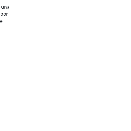
a una
 por
de