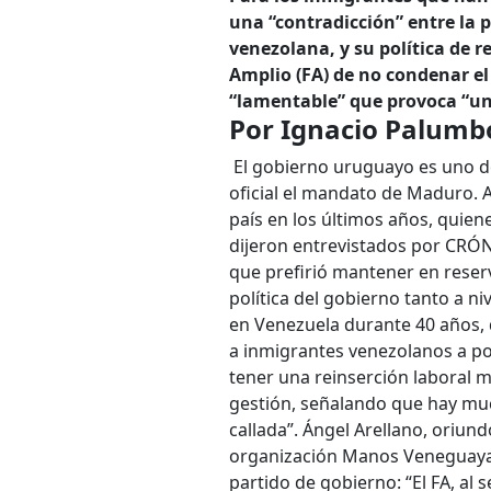
una “contradicción” entre la 
venezolana, y su política de r
Amplio (FA) de no condenar el
“lamentable” que provoca “un
Por Ignacio Palum
El gobierno uruguayo es uno 
oficial el mandato de Maduro. 
país en los últimos años, quien
dijeron entrevistados por CRÓ
que prefirió mantener en reser
política del gobierno tanto a n
en Venezuela durante 40 años, 
a inmigrantes venezolanos a p
tener una reinserción laboral má
gestión, señalando que hay muc
callada”. Ángel Arellano, oriun
organización Manos Veneguayas
partido de gobierno: “El FA, al