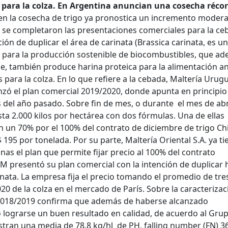
ón para la colza. En Argentina anuncian una cosecha récor
en la cosecha de trigo ya pronostica un incremento moder
én se completaron las presentaciones comerciales para la c
ón de duplicar el área de carinata (Brassica carinata, es un
o para la producción sostenible de biocombustibles, que a
e, también produce harina proteica para la alimentación an
s para la colza. En lo que refiere a la cebada, Maltería Urug
zó el plan comercial 2019/2020, donde apunta en principio
del año pasado. Sobre fin de mes, o durante el mes de abri
ta 2.000 kilos por hectárea con dos fórmulas. Una de ellas
 un 70% por el 100% del contrato de diciembre de trigo Ch
$ 195 por tonelada. Por su parte, Maltería Oriental S.A. ya ti
as el plan que permite fijar precio al 100% del contrato
M presentó su plan comercial con la intención de duplicar 
inata. La empresa fija el precio tomando el promedio de tre
20 de la colza en el mercado de París. Sobre la caracterizac
o 2018/2019 confirma que además de haberse alcanzado
lograrse un buen resultado en calidad, de acuerdo al Gru
stran una media de 78,8 kg/hl de PH, falling number (FN) 3