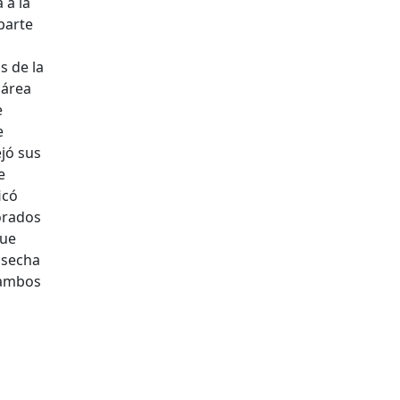
 a la
parte
s de la
 área
e
e
ejó sus
e
icó
orados
que
cosecha
 ambos