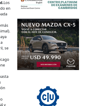
d.
Los
ado en
ebada
demás
imal).
uaya
 a
l, se
icago
ene
hasta
s
ión
po
64 y