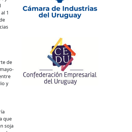
l
al 1
 de
cias
rte de
o mayo-
entre
io y
ría
la que
n soja