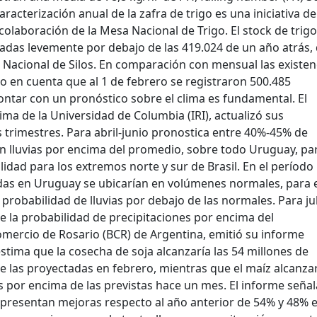
racterización anual de la zafra de trigo es una iniciativa de
aboración de la Mesa Nacional de Trigo. El stock de trigo 
ladas levemente por debajo de las 419.024 de un año atrás,
n Nacional de Silos. En comparación con mensual las existen
o en cuenta que al 1 de febrero se registraron 500.485
contar con un pronóstico sobre el clima es fundamental. El
lima de la Universidad de Columbia (IRI), actualizó sus
 trimestres. Para abril-junio pronostica entre 40%-45% de
en lluvias por encima del promedio, sobre todo Uruguay, pa
idad para los extremos norte y sur de Brasil. En el períod
radas en Uruguay se ubicarían en volúmenes normales, para 
probabilidad de lluvias por debajo de las normales. Para jul
la probabilidad de precipitaciones por encima del
omercio de Rosario (BCR) de Argentina, emitió su informe
stima que la cosecha de soja alcanzaría las 54 millones de
e las proyectadas en febrero, mientras que el maíz alcanza
s por encima de las previstas hace un mes. El informe seña
presentan mejoras respecto al año anterior de 54% y 48% e