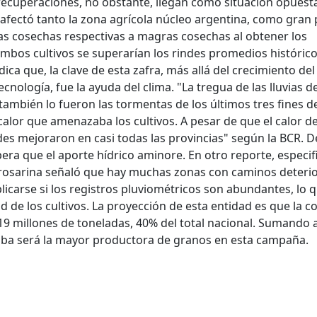
recuperaciones, no obstante, llegan como situación opuesta
e afectó tanto la zona agrícola núcleo argentina, como gran 
las cosechas respectivas a magras cosechas al obtener los
mbos cultivos se superarían los rindes promedios histórico
ica que, la clave de esta zafra, más allá del crecimiento del
cnología, fue la ayuda del clima. "La tregua de las lluvias d
ambién lo fueron las tormentas de los últimos tres fines d
alor que amenazaba los cultivos. A pesar de que el calor d
es mejoraron en casi todas las provincias" según la BCR. D
ra que el aporte hídrico aminore. En otro reporte, especif
d rosarina señaló que hay muchas zonas con caminos deteri
icarse si los registros pluviométricos son abundantes, lo 
ad de los cultivos. La proyección de esta entidad es que la 
19 millones de toneladas, 40% del total nacional. Sumando
oba será la mayor productora de granos en esta campaña.