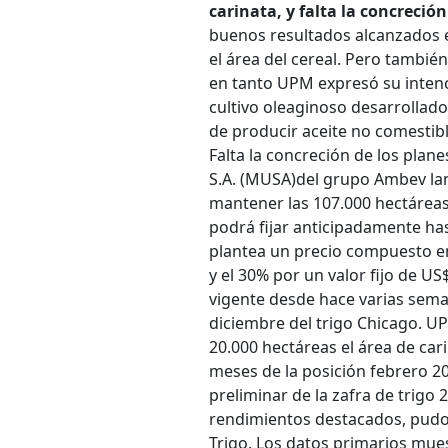
carinata, y falta la concreci
buenos resultados alcanzados 
el área del cereal. Pero tambi
en tanto UPM expresó su intenci
cultivo oleaginoso desarrollad
de producir aceite no comestibl
Falta la concreción de los plane
S.A. (MUSA)del grupo Ambev lan
mantener las 107.000 hectáreas 
podrá fijar anticipadamente has
plantea un precio compuesto en
y el 30% por un valor fijo de US
vigente desde hace varias seman
diciembre del trigo Chicago. UP
20.000 hectáreas el área de car
meses de la posición febrero 20
preliminar de la zafra de trig
rendimientos destacados, pudo 
Trigo. Los datos primarios mue