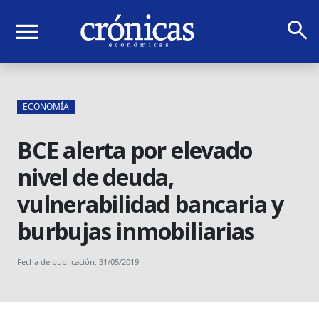
search
menu
ECONOMÍA
BCE alerta por elevado
nivel de deuda,
vulnerabilidad bancaria y
burbujas inmobiliarias
Fecha de publicación: 31/05/2019