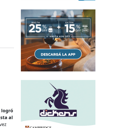
 logró
sta al
vez