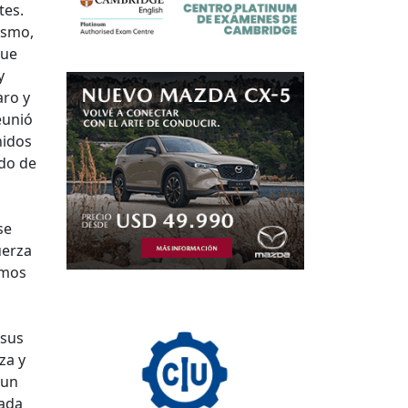
tes.
ismo,
que
y
aro y
eunió
nidos
ndo de
se
uerza
emos
 sus
za y
 un
cada