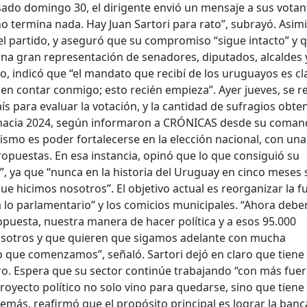
sado domingo 30, el dirigente envió un mensaje a sus votan
o termina nada. Hay Juan Sartori para rato”, subrayó. Asim
el partido, y aseguró que su compromiso “sigue intacto” y 
una gran representación de senadores, diputados, alcaldes 
rso, indicó que “el mandato que recibí de los uruguayos es cl
en contar conmigo; esto recién empieza”. Ayer jueves, se r
ís para evaluar la votación, y la cantidad de sufragios obte
se hacia 2024, según informaron a CRÓNICAS desde su coma
smo es poder fortalecerse en la elección nacional, con una
opuestas. En esa instancia, opinó que lo que consiguió su
, ya que “nunca en la historia del Uruguay en cinco meses 
 hicimos nosotros”. El objetivo actual es reorganizar la f
ia lo parlamentario” y los comicios municipales. “Ahora deb
puesta, nuestra manera de hacer política y a esos 95.000
sotros y que quieren que sigamos adelante con mucha
o que comenzamos”, señaló. Sartori dejó en claro que tiene
ro. Espera que su sector continúe trabajando “con más fuer
oyecto político no solo vino para quedarse, sino que tiene
emás, reafirmó que el propósito principal es lograr la ban