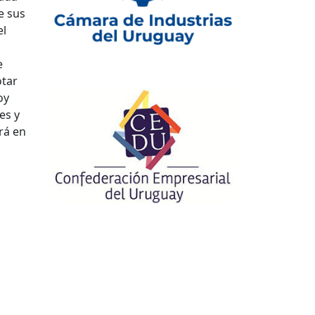
e sus
el
e
otar
oy
es y
rá en