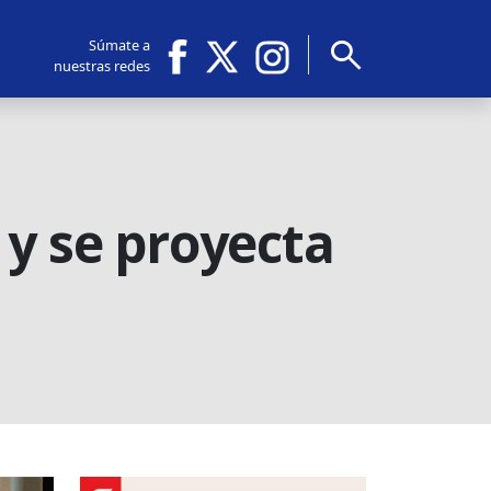
search
Súmate a
nuestras redes
 y se proyecta