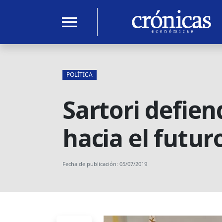
menu
POLÍTICA
Sartori defien
hacia el futur
Fecha de publicación: 05/07/2019