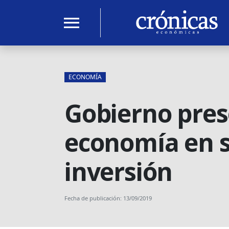
menu
ECONOMÍA
Gobierno pres
economía en se
inversión
Fecha de publicación: 13/09/2019