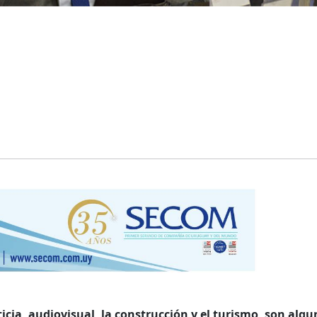
icia, audiovisual, la construcción y el turismo, son algu