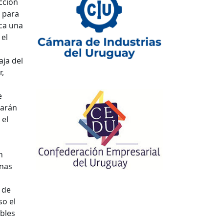
cción
s para
ica una
 el
aja del
r,
e
narán
 el
n
onas
 de
so el
bles