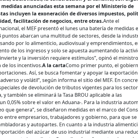
as medidas anunciadas esta semana por el Ministerio de
tas incluyen la exoneración de diversos impuestos, polít
dad, facilitación de negocios, entre otras.
Ante el
acional, el MEF presentó el lunes una batería de medidas 
4 puntos abarcan una multitud de sectores, desde la indust
sando por lo alimenticio, audiovisual y emprendimientos, e
ento de los ingresos y solo se apuesta aumentando la activ
invierte y la inversión requiere estímulos”, opinó el ministr
 de los incentivos.
A la carta
Como primer punto, el gobier
rtaciones. Así, se busca fomentar y apoyar la exportación
dverso y volátil”, según informa el sitio del MEF. En concre
peciales de devolución de tributos vigentes para los secto
y también se eliminará la Tasa BROU aplicable a las
n 0,05% sobre el valor en Aduana-. Para la industria autom
leo que genera”, se diseñaron medidas en el marco del Cons
so entre empresarios, trabajadores y gobierno, para que se
ambladoras y autopartes. En cuanto a la industria alimentici
importación del azúcar de uso industrial mediante una redu