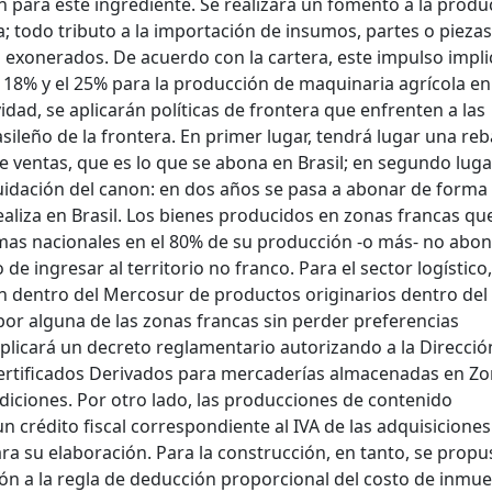
 para este ingrediente. Se realizará un fomento a la produ
; todo tributo a la importación de insumos, partes o pieza
 exonerados. De acuerdo con la cartera, este impulso impl
 18% y el 25% para la producción de maquinaria agrícola en
idad, se aplicarán políticas de frontera que enfrenten a las
sileño de la frontera. En primer lugar, tendrá lugar una reb
e ventas, que es lo que se abona en Brasil; en segundo luga
idación del canon: en dos años se pasa a abonar de forma
ealiza en Brasil. Los bienes producidos en zonas francas qu
imas nacionales en el 80% de su producción -o más- no abo
 ingresar al territorio no franco. Para el sector logístico,
ción dentro del Mercosur de productos originarios dentro del
por alguna de las zonas francas sin perder preferencias
 aplicará un decreto reglamentario autorizando a la Direcció
Certificados Derivados para mercaderías almacenadas en Z
iciones. Por otro lado, las producciones de contenido
n crédito fiscal correspondiente al IVA de las adquisiciones
ara su elaboración. Para la construcción, en tanto, se propu
ón a la regla de deducción proporcional del costo de inmue