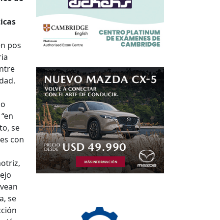
icas
en pos
ria
ntre
idad.
o
no
 “en
to, se
res con
otriz,
ejo
 vean
a, se
cción