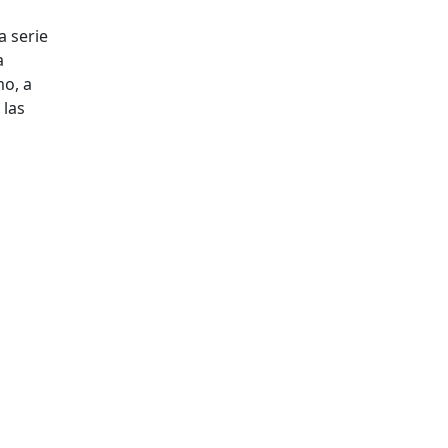
a serie
a
mo, a
 las