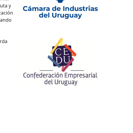
luta y
zación
izando
erda