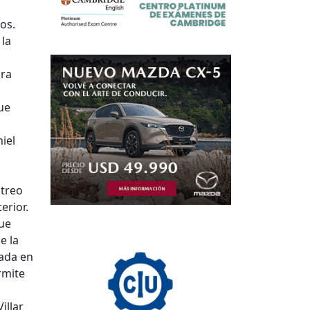
os.
la
ura
ue
iel
streo
erior.
que
e la
lada en
rmite
Villar