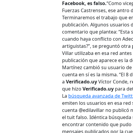
Facebook, es falso.
“Como vicep
Fuerzas Castrenses, ese antro d
Terminaremos el trabajo que e
publicación. Algunos usuarios d
comentario que plantea: “Esta se
cuando haya conflicto con Adeo
artiguistas?”, se preguntó otra
Villar utilizaba en esa red ante
publicación que aparece es la d
Martínez cambió su usuario de T
cuenta en sí es la misma. “El 8 
a
Verificado.uy
Víctor Conde, re
que hizo
Verificado.uy
para det
La
búsqueda avanzada de Twitt
emiten los usuarios en esa red s
cuenta @edilavillar no publicó 
el tuit falso. Idéntica búsqueda
encontrar contenido que pudo h
mensajes publicados por la cue