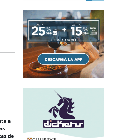
ata a
zas
tas de