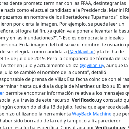
residente prometo terminar con las FFAA, desintegrar las
e nazis como el actual candidato a la Presidencia, Manini Rí
mpezamos en nombre de los libertadores Tupamaros”, dice 
ieron por cierta la imagen. Por ejemplo, se puede leer un
ñora, si logra tal fin, ¿a quién va a poner a levantar la bas
m y en las inundaciones?”. “¿Eso es democracia o ideales
 persona. En la imagen del tuit se ve el nombre de usuario q
s de ser elegida como candidata (
@edilavillar
) y la fecha de
el 13 de julio de 2019. Pero la compañera de fórmula de Dan
witter en julio y actualmente utiliza
@gvillar_uy
, aunque la
de julio se cambió el nombre de la cuenta”, detalló
sponsable de prensa de Villar. Esa fecha coincide con el ra
erminar hasta qué día la dupla de Martínez utilizó su ID ant
er
permite encontrar información relativa a los mensajes 
ocial y, a través de este recurso,
Verificado.uy
constató qu
ningún contenido el día 13 de julio, fecha que aparece detal
 se hizo utilizando la herramienta
WayBack Machine
que pe
aber sido borrado de la red y tampoco allí aparecieron
nta en esa fecha específica. Consultada por
Verificado.uy
, 