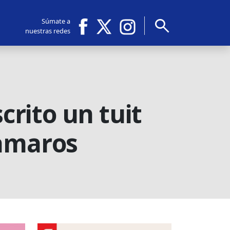
search
Súmate a
nuestras redes
crito un tuit
pamaros