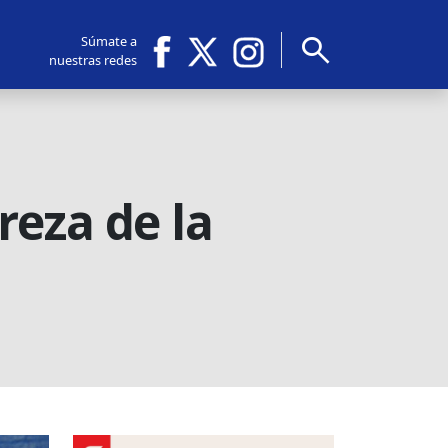
search
Súmate a
nuestras redes
reza de la