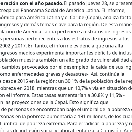
aración con el año pasado.
El pasado jueves 28, se presen
trega del Panorama Social de América Latina. El informe,
mica para América Latina y el Caribe (Cepal), analiza facto
ngresos y demás temas clave para la región. De esta mane
oblación de América Latina pertenece a estratos de ingresos
as personas pertenecientes a los estratos de ingresos altos
2002 y 2017. En tanto, el informe evidencia que una alta
ingresos medios experimenta importantes déficits de inclus
población muestra también un alto grado de vulnerabilidad 
te cambios provocados por el desempleo, la caída de sus in
como enfermedades graves y desastres-. Así, continúa la
a desde 2015 en la región; un 30,1% de la población de la r
pobreza en 2018, mientras que un 10,7% vivía en situación d
n el informe. Estas tasas aumentarían a 30,8% y 11,5% -
 las proyecciones de la Cepal. Esto significa que
de personas se encontraban bajo el umbral de la pobreza 
rsonas en la pobreza aumentaría a 191 millones, de los cual
l umbral de pobreza extrema. Para erradicar la pobreza y r
íticas de inclusión social y laboral, enfatiza la Comisión. A