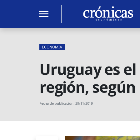
menu
ECONOMÍA
Uruguay es el
región, según
Fecha de publicación: 29/11/2019