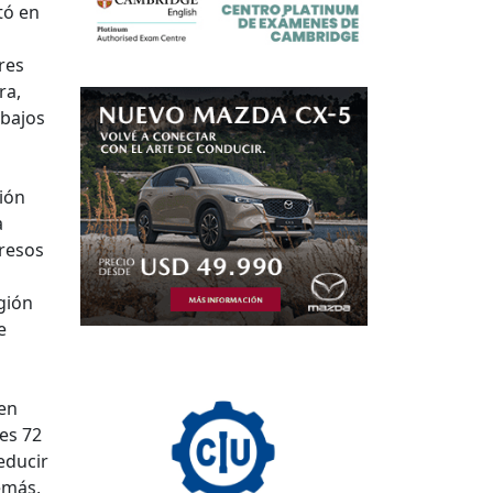
tó en
res
ra,
 bajos
ión
a
gresos
egión
e
en
es 72
educir
demás,