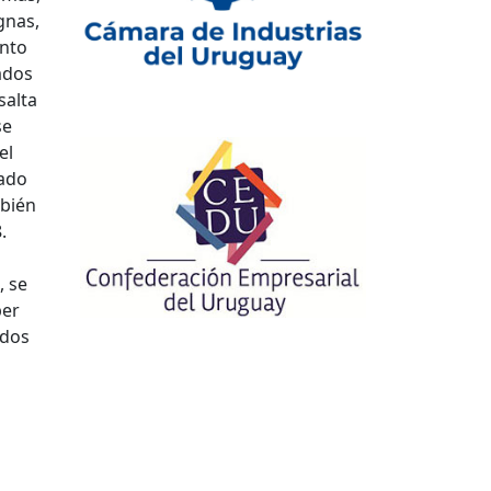
gnas,
ento
ados
salta
se
el
sado
mbién
.
, se
per
ados