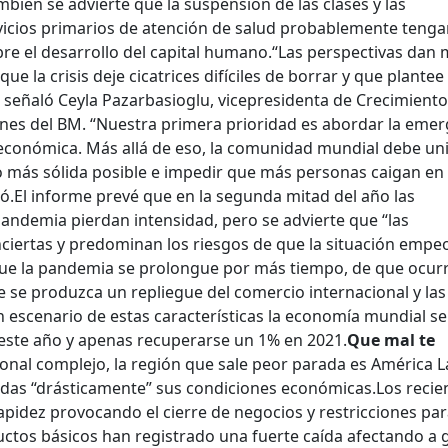
bién se advierte que la suspensión de las clases y las
ervicios primarios de atención de salud probablemente teng
re el desarrollo del capital humano.
“Las perspectivas dan
ue la crisis deje cicatrices difíciles de borrar y que plantee
 señaló Ceyla Pazarbasioglu, vicepresidenta de Crecimiento
iones del BM. “Nuestra primera prioridad es abordar la eme
 económica. Más allá de eso, la comunidad mundial debe un
o más sólida posible e impedir que más personas caigan en 
ó.
El informe prevé que en la segunda mitad del año las
pandemia pierdan intensidad, pero se advierte que “las
iertas y predominan los riesgos de que la situación empe
 que la pandemia se prolongue por más tiempo, de que ocur
e se produzca un repliegue del comercio internacional y las
n escenario de estas características la economía mundial se
este año y apenas recuperarse un 1% en 2021.
Que mal te
onal complejo, la región que sale peor parada es América L
adas “drásticamente” sus condiciones económicas.
Los recie
pidez provocando el cierre de negocios y restricciones pa
oductos básicos han registrado una fuerte caída afectando a 