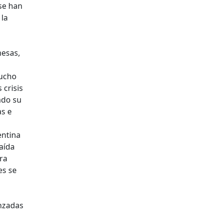
 se han
 la
mesas,
mucho
 crisis
ado su
as e
entina
aída
ra
es se
s
anzadas