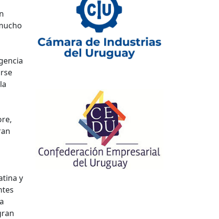
an
 mucho
rgencia
irse
la
ore,
ran
atina y
ntes
ra
gran