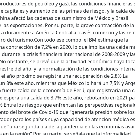
 productores de petróleo y gas), las condiciones financieras
 capitales y aumento de las primas de riesgo, y la caída de
hina afectó las cadenas de suministro de México y Brasil
las exportaciones. Por su parte, la grave contracción de la
a duramente a América Central a través comercio y las re
oro del turismo.
Con todo ese combo, el BM estima que la
na contracción de 7,2% en 2020, lo que implica una caída 
urante la crisis financiera internacional de 2008-2009 y las
No obstante, se prevé que la actividad económica haya toc
estre del año, y la normalización de las condiciones intern
 el año próximo se registre una recuperación de 2,8%.
La
 un 8% este año, mientras que México lo hará un 7,5% y Arg
fuerte caída de la economía de Perú, que registraría una c
e espera una caída de 3,7% este año, rebotando en 2021 pa
%.
Entre los riesgos que enfrentan las perspectivas regional
to del brote de Covid-19 que “generaría presión sobre los
stador para los países cuya capacidad de atención médica e
 que “una segunda ola de la pandemia en las economías av
 en la región”.
Por su parte, se señala que la informalidad