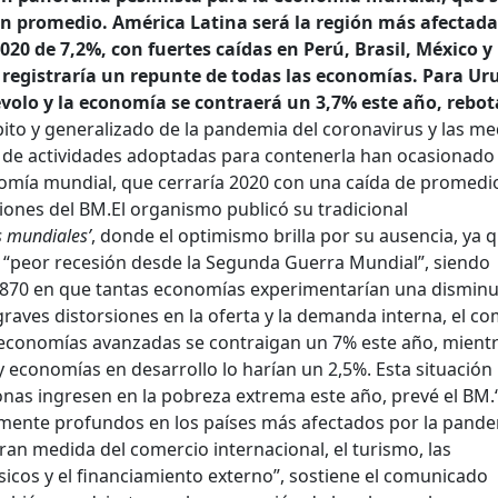
en promedio. América Latina será la región más afectada
20 de 7,2%, con fuertes caídas en Perú, Brasil, México y
 registraría un repunte de todas las economías. Para Ur
olo y la economía se contraerá un 3,7% este año, rebo
bito y generalizado de la pandemia del coronavirus y las m
 de actividades adoptadas para contenerla han ocasionado
nomía mundial, que cerraría 2020 con una caída de promedi
iones del BM.
El organismo publicó su tradicional
s mundiales’
, donde el optimismo brilla por su ausencia, ya 
 “peor recesión desde la Segunda Guerra Mundial”, siendo
1870 en que tantas economías experimentarían una dismin
graves distorsiones en la oferta y la demanda interna, el c
as economías avanzadas se contraigan un 7% este año, mient
economías en desarrollo lo harían un 2,5%. Esta situación
onas ingresen en la pobreza extrema este año, prevé el BM.
rmente profundos en los países más afectados por la pande
an medida del comercio internacional, el turismo, las
icos y el financiamiento externo”, sostiene el comunicado