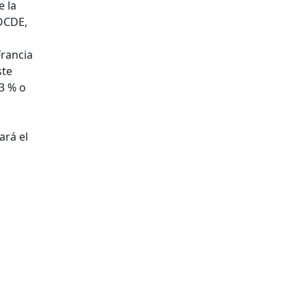
e la
 OCDE,
Francia
ste
,3 % o
ará el