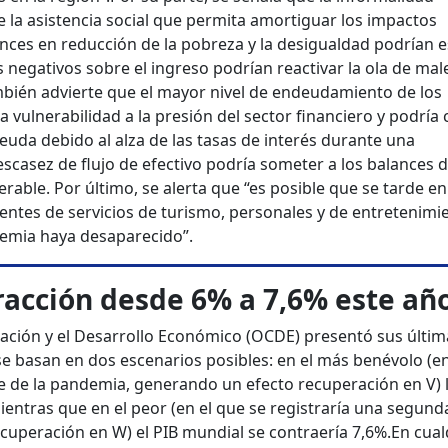
de la asistencia social que permita amortiguar los impactos
nces en reducción de la pobreza y la desigualdad podrían e
s negativos sobre el ingreso podrían reactivar la ola de mal
bién advierte que el mayor nivel de endeudamiento de los
vulnerabilidad a la presión del sector financiero y podría
deuda debido al alza de las tasas de interés durante una
escasez de flujo de efectivo podría someter a los balances d
able. Por último, se alerta que “es posible que se tarde en
entes de servicios de turismo, personales y de entretenimi
demia haya desaparecido”.
acción desde 6% a 7,6% este añ
ación y el Desarrollo Económico (OCDE) presentó sus últim
 basan en dos escenarios posibles: en el más benévolo (en
te de la pandemia, generando un efecto recuperación en V) 
entras que en el peor (en el que se registraría una segund
uperación en W) el PIB mundial se contraería 7,6%.
En cual