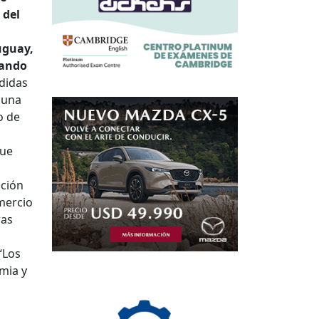
 del
uguay,
tando
edidas
 una
o de
que
ución
omercio
ras
“Los
mia y