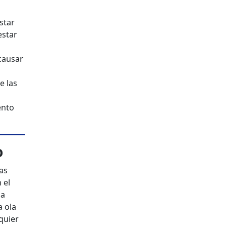
star
estar
 causar
e las
ento
o
as
 el
la
a ola
quier