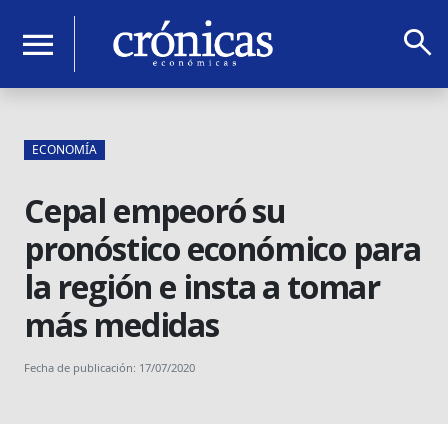
search
menu
ECONOMÍA
Cepal empeoró su
pronóstico económico para
la región e insta a tomar
más medidas
Fecha de publicación: 17/07/2020