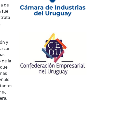
na de
a fue
 trata
,
ión y
uscar
mas
 de la
 que
emas
eñaló
rtantes
ne-,
era,