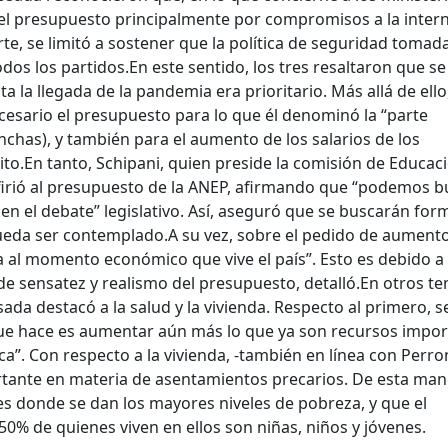
ó el presupuesto principalmente por compromisos a la inter
arte, se limitó a sostener que la política de seguridad tomad
os los partidos.
En este sentido, los tres resaltaron que se
 la llegada de la pandemia era prioritario. Más allá de ello
sario el presupuesto para lo que él denominó la “parte
nchas), y también para el aumento de los salarios de los
ito.
En tanto, Schipani, quien preside la comisión de Educac
efirió al presupuesto de la ANEP, afirmando que “podemos b
n el debate” legislativo. Así, aseguró que se buscarán for
pueda ser contemplado.
A su vez, sobre el pedido de aumento
a al momento económico que vive el país”. Esto es debido a
de sensatez y realismo del presupuesto, detalló.
En otros t
ada destacó a la salud y la vivienda. Respecto al primero, s
que hace es aumentar aún más lo que ya son recursos impo
ca”. Con respecto a la vivienda, -también en línea con Perro
tante en materia de asentamientos precarios. De esta man
s donde se dan los mayores niveles de pobreza, y que el
0% de quienes viven en ellos son niñas, niños y jóvenes.