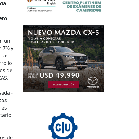
ida
ero
on un
n 7% y
tras
rrollo
os del
CAS,
sada -
tos
 es
tario
ios de