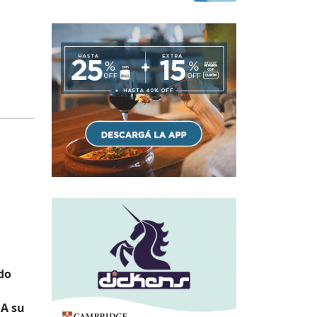
do
 A su