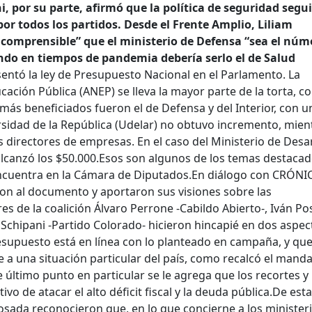
ni, por su parte, afirmó que la política de seguridad segu
 todos los partidos. Desde el Frente Amplio, Liliam
ncomprensible” que el ministerio de Defensa “sea el núm
ando en tiempos de pandemia debería serlo el de Salud
sentó la ley de Presupuesto Nacional en el Parlamento. La
ación Pública (ANEP) se lleva la mayor parte de la torta, c
más beneficiados fueron el de Defensa y del Interior, con u
sidad de la República (Udelar) no obtuvo incremento, mien
s directores de empresas. En el caso del Ministerio de Desa
lcanzó los $50.000.
Esos son algunos de los temas destacad
ncuentra en la Cámara de Diputados.
En diálogo con CRÓNI
eron al documento y aportaron sus visiones sobre las
res de la coalición Álvaro Perrone -Cabildo Abierto-, Iván Po
 Schipani -Partido Colorado- hicieron hincapié en dos aspec
esupuesto está en línea con lo planteado en campaña, y que
e a una situación particular del país, como recalcó el manda
e último punto en particular se le agrega que los recortes y
vo de atacar el alto déficit fiscal y la deuda pública.
De esta
ada reconocieron que, en lo que concierne a los minister