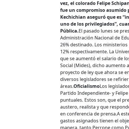
vez, el colorado Felipe Schipa
fue un compromiso asumido por
Kechichian aseguró que es “i
uno de los privilegiados”, cu
Pública.
El pasado lunes se pre
Administración Nacional de Educ
26% destinado. Los ministerios 
12% respectivamente. La Univer
que se aumentó el salario de lo
Social (Mides), dicho aumento a
proyecto de ley que ahora se e
diversos legisladores se refiri
áreas.
Oficialismo
Los legislado
Partido Independiente- y Felipe
puntuales. Estos son, que el pr
austero, realista y que respond
en conferencia de prensa.
A est
gastos asignados tienen el objeti
manera, tanto Perrone como Pos