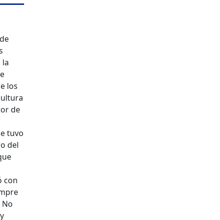
 de
s
 la
de
e los
cultura
tor de
se tuvo
ro del
que
ó con
empre
. No
 y