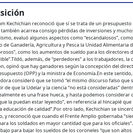
osición
iam Kechichian reconoció que sí se trata de un presupuesto
o también acarrea consigo pérdidas de inversiones y mucho
ismo, evaluó algunos aspectos como “escandalosos”, como
o de Ganadería, Agricultura y Pesca la Unidad Alimentaria 
rosos”, como los aumentos de sueldo para los directores d
ble”.
Tildó, además, de “perdedores” a los trabajadores, la 
ión, opinó que hay ganadores según la concepción del direc
resupuesto (OPP) y la ministra de Economía.
En este sentido,
nadora consideró que se tomó “el mismo discurso falso que 
ir de que la Udelar y la ciencia “no está consideradas” dent
ealmente es una frase hueca, y hasta podemos considerar 
ue la puedan estar leyendo”, en referencia al hincapié que
la educación de calidad”.
Por otro lado, Kechichian se sincer
ito, y reconoció que cuando el Frente Amplio gobernaba “si
ra los soldados en mayor cantidad que para los oficiales”
bajo para bajar los sueldos de los coroneles “que son altos