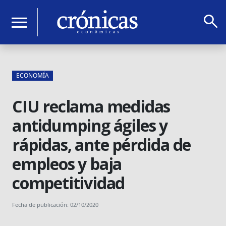
search
menu
ECONOMÍA
CIU reclama medidas
antidumping ágiles y
rápidas, ante pérdida de
empleos y baja
competitividad
Fecha de publicación: 02/10/2020