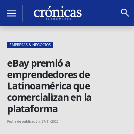
search
menu
EMPRESAS & NEGOCIOS
eBay premió a
emprendedores de
Latinoamérica que
comercializan en la
plataforma
Fecha de publicación: 27/11/2020