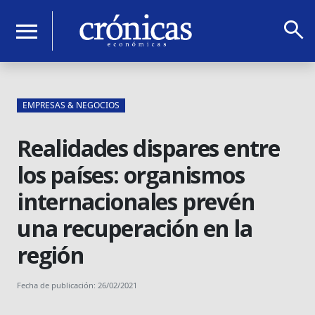
search
menu
EMPRESAS & NEGOCIOS
Realidades dispares entre
los países: organismos
internacionales prevén
una recuperación en la
región
Fecha de publicación: 26/02/2021