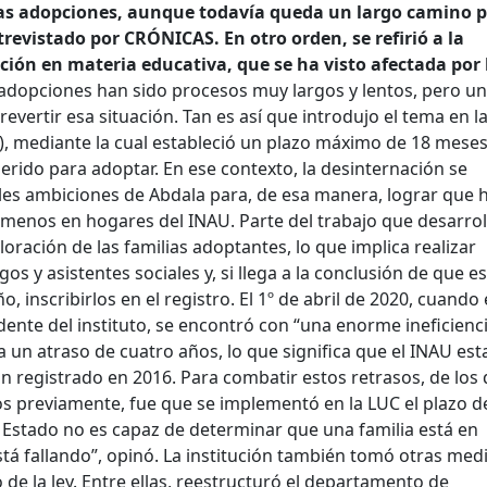
 las adopciones, aunque todavía queda un largo camino 
ntrevistado por CRÓNICAS. En otro orden, se refirió a la
ción en materia educativa, que se ha visto afectada por 
 adopciones han sido procesos muy largos y lentos, pero u
revertir esa situación. Tan es así que introdujo el tema en l
, mediante la cual estableció un plazo máximo de 18 mese
rido para adoptar. En ese contexto, la desinternación se
ales ambiciones de Abdala para, de esa manera, lograr que 
 menos en hogares del INAU. Parte del trabajo que desarroll
oración de las familias adoptantes, lo que implica realizar
gos y asistentes sociales y, si llega a la conclusión de que e
, inscribirlos en el registro. El 1º de abril de 2020, cuando 
nte del instituto, se encontró con “una enorme ineficienci
 un atraso de cuatro años, lo que significa que el INAU es
n registrado en 2016. Para combatir estos retrasos, de los
s previamente, fue que se implementó en la LUC el plazo d
l Estado no es capaz de determinar que una familia está en
tá fallando”, opinó. La institución también tomó otras med
de la ley. Entre ellas, reestructuró el departamento de