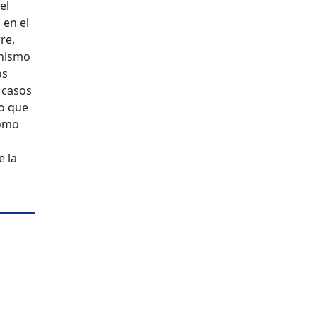
el
 en el
re,
anismo
os
s casos
o que
como
e la