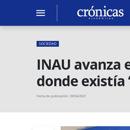
menu
SOCIEDAD
INAU avanza e
donde existía
Fecha de publicación: 09/04/2021