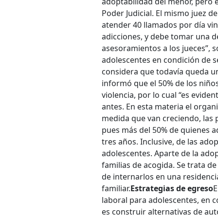
adoptabilidad del menor, pero 
Poder Judicial. El mismo juez d
atender 40 llamados por día vin
adicciones, y debe tomar una d
asesoramientos a los jueces”, s
adolescentes en condición de s
considera que todavía queda un
informó que el 50% de los niños
violencia, por lo cual “es evid
antes. En esta materia el organ
medida que van creciendo, las 
pues más del 50% de quienes ad
tres años. Inclusive, de las ad
adolescentes. Aparte de la adop
familias de acogida. Se trata d
de internarlos en una residenci
familiar.
Estrategias de egreso
E
laboral para adolescentes, en 
es construir alternativas de a