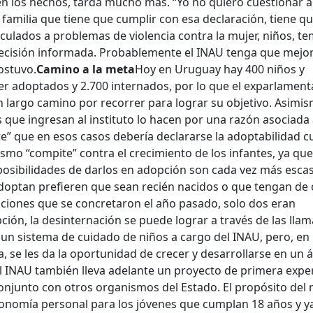
en los hechos, tarda mucho más. “Yo no quiero cuestionar a
e familia que tiene que cumplir con esa declaración, tiene q
culados a problemas de violencia contra la mujer, niños, t
ecisión informada. Probablemente el INAU tenga que mejor
ostuvo.
Camino a la meta
Hoy en Uruguay hay 400 niños y
er adoptados y 2.700 internados, por lo que el exparlament
 largo camino por recorrer para lograr su objetivo. Asimis
 que ingresan al instituto lo hacen por una razón asociada 
ente” que en esos casos debería declararse la adoptabilidad 
ismo “compite” contra el crecimiento de los infantes, ya que
posibilidades de darlos en adopción son cada vez más escas
optan prefieren que sean recién nacidos o que tengan de 
opciones que se concretaron el año pasado, solo dos eran
ción, la desinternación se puede lograr a través de las lla
e un sistema de cuidado de niños a cargo del INAU, pero, en
a, se les da la oportunidad de crecer y desarrollarse en un 
l INAU también lleva adelante un proyecto de primera expe
conjunto con otros organismos del Estado. El propósito del
utonomía personal para los jóvenes que cumplan 18 años y y