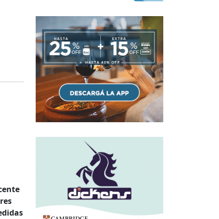
cente
res
edidas