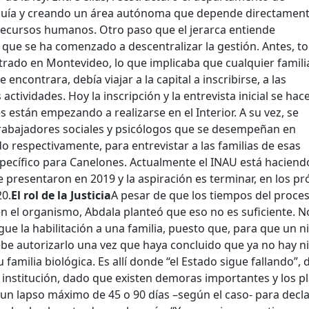
uía y creando un área autónoma que depende directament
recursos humanos. Otro paso que el jerarca entiende
que se ha comenzado a descentralizar la gestión. Antes, t
rado en Montevideo, lo que implicaba que cualquier familia
encontrara, debía viajar a la capital a inscribirse, a las
 actividades. Hoy la inscripción y la entrevista inicial se hac
 están empezando a realizarse en el Interior. A su vez, se
rabajadores sociales y psicólogos que se desempeñan en
 respectivamente, para entrevistar a las familias de esas
specífico para Canelones. Actualmente el INAU está haciendo
e presentaron en 2019 y la aspiración es terminar, en los p
20.
El rol de la Justicia
A pesar de que los tiempos del proce
n el organismo, Abdala planteó que eso no es suficiente. N
gue la habilitación a una familia, puesto que, para que un n
be autorizarlo una vez que haya concluido que ya no hay 
 familia biológica. Es allí donde “el Estado sigue fallando”, 
 institución, dado que existen demoras importantes y los p
e un lapso máximo de 45 o 90 días –según el caso- para decla