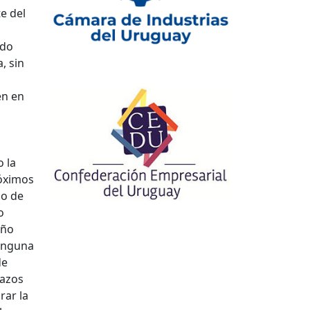
e del
odo
, sin
en en
 la
róximos
so de
o
iño
ninguna
de
lazos
rar la