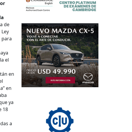
por
la
na de
a Ley
s para
haya
a el
stán en
el
a” en
taba
 que ya
e 18
idas a