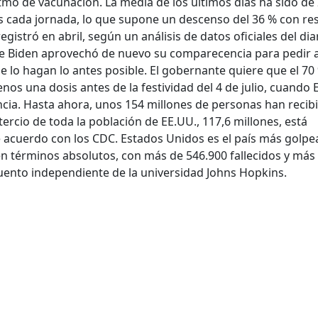
itmo de vacunación. La media de los últimos días ha sido de 
s cada jornada, lo que supone un descenso del 36 % con re
egistró en abril, según un análisis de datos oficiales del dia
oe Biden aprovechó de nuevo su comparecencia para pedir 
 lo hagan lo antes posible. El gobernante quiere que el 70
nos una dosis antes de la festividad del 4 de julio, cuando 
cia. Hasta ahora, unos 154 millones de personas han recibi
ercio de toda la población de EE.UU., 117,6 millones, está
acuerdo con los CDC. Estados Unidos es el país más golp
en términos absolutos, con más de 546.900 fallecidos y más
cuento independiente de la universidad Johns Hopkins.