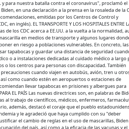
 y para nuestra batalla contra el coronavirus", proclamó el
Biden, en una declaración a la prensa en la rosaleda de la 
ecomendaciones, emitidas por los Centros de Control y
CDC, en inglés). EL TRANSPORTE Y LOS HOSPITALES ENTRE L
s de los CDC acerca a EE.UU. a la vuelta a la normalidad, 
ascarilla en medios de transporte y algunos lugares donde
poner en riesgo a poblaciones vulnerables. En concreto, las
ar tapabocas y guardar una distancia de seguridad cuand
édico o a instalaciones dedicadas al cuidado médico a largo 
os o los centros para personas con discapacidad. También
precauciones cuando viajen en autobús, avión, tren u otro
 así como cuando estén en aeropuertos o estaciones de
comiendan llevar tapabocas en prisiones y albergues para
ARA EL PAÍS Las nuevas directrices son, en palabras de Bid
ias al trabajo de científicos, médicos, enfermeros, farmacéu
ario, además, destacó el coraje que el pueblo estadouniden
ndemia y le agradeció que haya cumplido con su "deber
ustificar el cambio de reglas en el uso de mascarillas, Biden
unación del país, así como a la eficacia de las vacunas y el