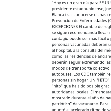
"Hoy es un gran día para EE.UU.
presidente estadounidense, Joe 
Blanca tras conocerse dichas r
Prevención de Enfermedades (
EXCEPCIONES El cambio de regla
se sigue recomendando llevar m
contagio puede ser más fácil o 
personas vacunadas deberán us
al hospital, a la consulta del m
como las residencias de ancian
deberán seguir extremando las 
modos de transporte colectivo,
autobuses. Los CDC también re
personas sin hogar. UN "HITO" P
"hito" que ha sido posible grac
autoridades locales. El mandat
mostrado durante el año de pa
patriótico" de vacunarse. Para j
apuntó al acelerado ritmo de vac