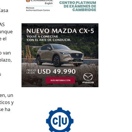
Casa
AS
aunque
 el
o van
plazo,
s
en, un
ticos y
se ha