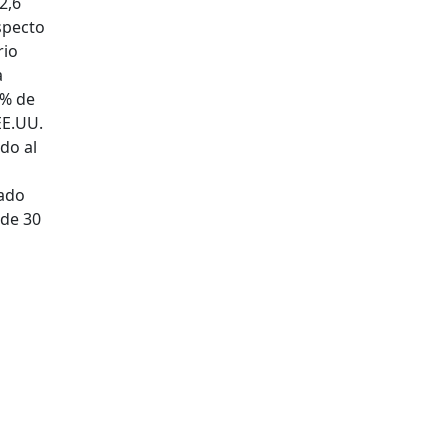
2,6
specto
rio
a
 % de
EE.UU.
do al
eado
 de 30