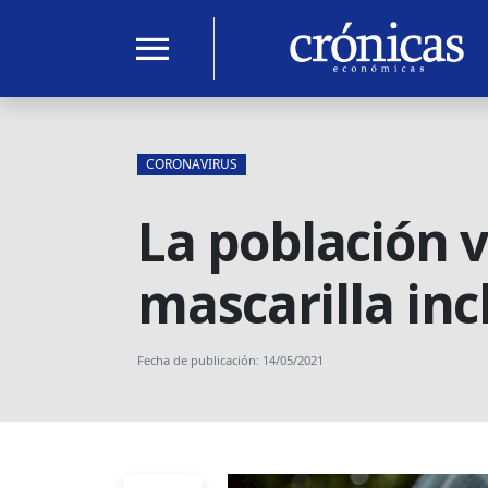
menu
CORONAVIRUS
La población v
mascarilla inc
Fecha de publicación: 14/05/2021