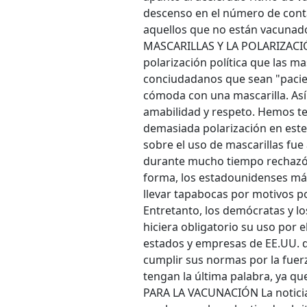
descenso en el número de conta
aquellos que no están vacunado
MASCARILLAS Y LA POLARIZACIÓN
polarización política que las m
conciudadanos que sean "pacien
cómoda con una mascarilla. Así 
amabilidad y respeto. Hemos t
demasiada polarización en este 
sobre el uso de mascarillas fu
durante mucho tiempo rechazó ll
forma, los estadounidenses más
llevar tapabocas por motivos po
Entretanto, los demócratas y l
hiciera obligatorio su uso por 
estados y empresas de EE.UU. 
cumplir sus normas por la fuerz
tengan la última palabra, ya q
PARA LA VACUNACIÓN La noticia