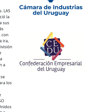
s. LAS
ió la
a sus
ás
s con
 ira,
ivisión
e
sa
n a
 se
ara los
e
LSO
Unidos