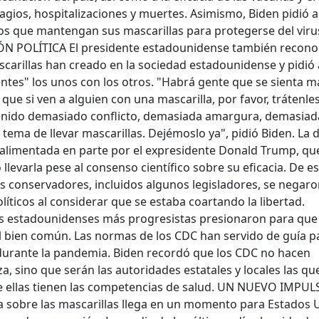
gios, hospitalizaciones y muertes. Asimismo, Biden pidió a
s que mantengan sus mascarillas para protegerse del viru
 POLÍTICA El presidente estadounidense también reconoc
ascarillas han creado en la sociedad estadounidense y pidió 
tes" los unos con los otros. "Habrá gente que se sienta m
que si ven a alguien con una mascarilla, por favor, trátenle
enido demasiado conflicto, demasiada amargura, demasiada
tema de llevar mascarillas. Dejémoslo ya", pidió Biden. La d
e alimentada en parte por el expresidente Donald Trump, qu
evarla pese al consenso científico sobre su eficacia. De e
 conservadores, incluidos algunos legisladores, se negaro
líticos al considerar que se estaba coartando la libertad.
os estadounidenses más progresistas presionaron para que
el bien común. Las normas de los CDC han servido de guía p
durante la pandemia. Biden recordó que los CDC no hacen
a, sino que serán las autoridades estatales y locales las qu
ue ellas tienen las competencias de salud. UN NUEVO IMPU
 sobre las mascarillas llega en un momento para Estados 