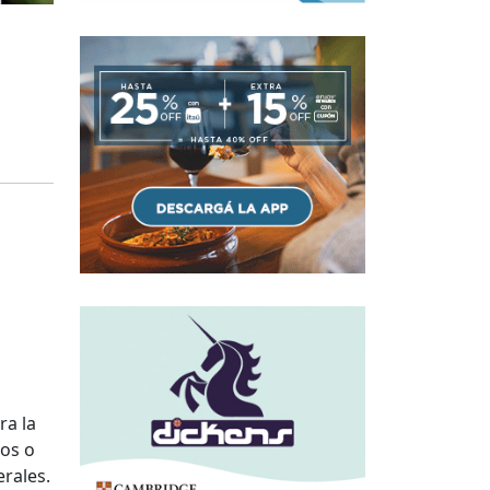
ra la
dos o
rales.