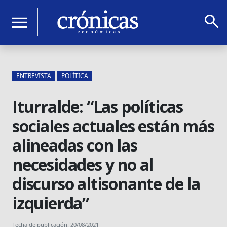
search
menu
ENTREVISTA
POLÍTICA
Iturralde: “Las políticas
sociales actuales están más
alineadas con las
necesidades y no al
discurso altisonante de la
izquierda”
Fecha de publicación: 20/08/2021