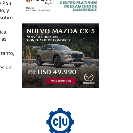
e Pou
lo, y
 sobre
ica,
las
 tanto,
es del