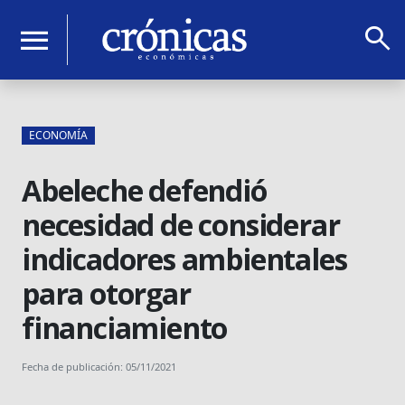
search
menu
ECONOMÍA
Abeleche defendió
necesidad de considerar
indicadores ambientales
para otorgar
financiamiento
Fecha de publicación: 05/11/2021