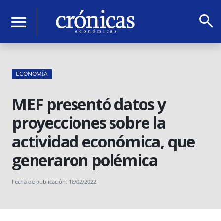
search
menu
ECONOMÍA
MEF presentó datos y
proyecciones sobre la
actividad económica, que
generaron polémica
Fecha de publicación: 18/02/2022