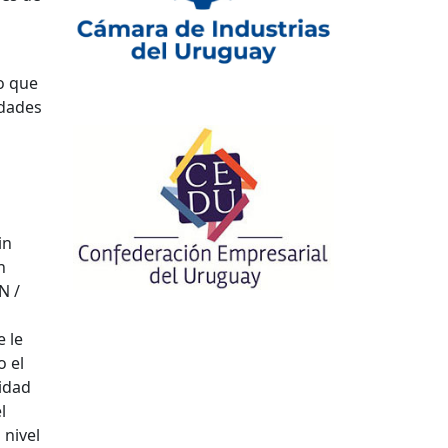
o que
idades
in
n
N /
 le
o el
lidad
l
 nivel