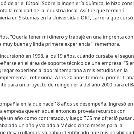
ó dejar el fútbol. Sobre la ingeniería química, le hizo cons
a la realidad de la industria local. Así fue que terminó
iería en Sistemas en la Universidad ORT, carrera que cursó
años. “Quería tener mi dinero y trabajé en una imprenta co
a muy buena y linda primera experiencia”, rememora.
 incursionó en 1998, a los 19 años, cuando cursaba el segu
eñarse en el área de soporte técnico de una empresa. “Si
gregar experiencia laboral temprana a mis estudios en la
omplementa”, reflexiona. A los 20 años tomó su primer trab
te para un proyecto de reingeniería del año 2000 para el 
compañía en la que hace 18 años se desempeña. Ingresó en
tra empresa que en aquel entonces proveía recursos con
bajé un año como contratado, y luego TCS me ofreció pasar 
rabajado un año y viajado a México cinco meses para la
e desarrollamos, ya había identificado que mis posibilida