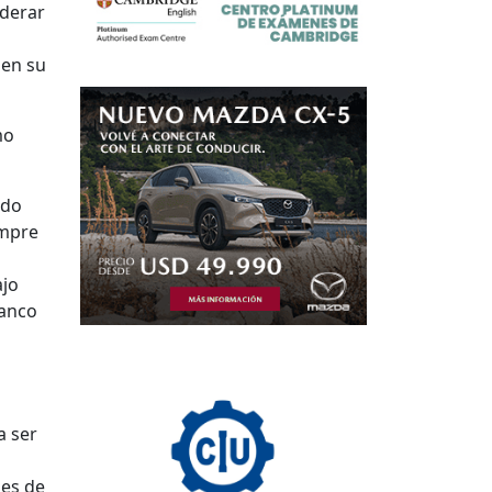
iderar
 en su
mo
ndo
empre
ajo
Banco
a ser
des de