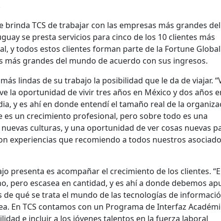
.
ue brinda TCS de trabajar con las empresas más grandes del
uay se presta servicios para cinco de los 10 clientes más
al, y todos estos clientes forman parte de la Fortune Global
nes más grandes del mundo de acuerdo con sus ingresos.
s lindas de su trabajo la posibilidad que le da de viajar. “V
uve la oportunidad de vivir tres años en México y dos años e
ia, y es ahí en donde entendí el tamaño real de la organiza
e es un crecimiento profesional, pero sobre todo es una
r nuevas culturas, y una oportunidad de ver cosas nuevas p
Son experiencias que recomiendo a todos nuestros asociado
bajo presenta es acompañar el crecimiento de los clientes. “
o, pero escasea en cantidad, y es ahí a donde debemos apu
 de qué se trata el mundo de las tecnologías de informació
rea. En TCS contamos con un Programa de Interfaz Académi
dad e incluir a los jóvenes talentos en la fuerza laboral