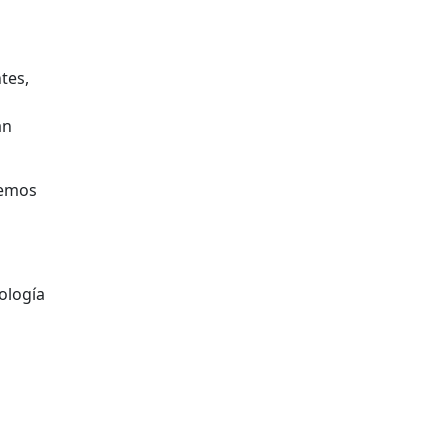
tes,
an
nemos
ología