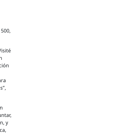
 500,
isité
n
ción
ara
s”,
En
ntar,
n, y
ca,