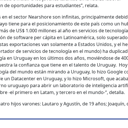
n de oportunidades para estudiantes”, relata.
en el sector Nearshore son infinitas, principalmente debid
uayo tiene para el posicionamiento de este país como un hu
ás de US$ 1.000 millones al año en servicios de tecnología
ción de software per cápita en Latinoamérica, solo superado
e estas exportaciones van solamente a Estados Unidos, y el h
ortador de servicios de tecnología en el mundo) ha duplicad
gía en Uruguay en los últimos dos años, moviéndose de 400
estra la confianza que tiene en el talento de Uruguay. Hoy 
ogía del mundo están mirando a Uruguay, lo hizo Google co
de un Datacenter en Uruguay, y lo hizo Microsoft, que acab
no uruguayo para abrir un laboratorio de inteligencia artifi
bre -el primero en Latam, y tercero en el mundo-“, detalla.
atro hijos varones: Lautaro y Agustín, de 19 años; Joaquín, 