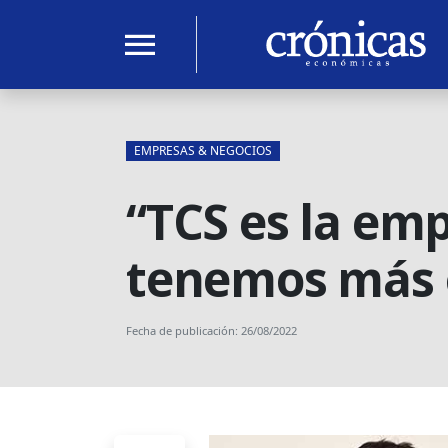
menu
EMPRESAS & NEGOCIOS
“TCS es la em
tenemos más 
Fecha de publicación: 26/08/2022