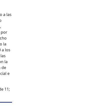
o a las
b
,
 por
echo
o la
 a los
las
n la
a de
cial e
de 11;