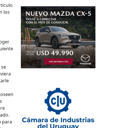
tículo
n los
coger
uiente
 se
viera
tarle
 poseen
s
pre
sado.
a para