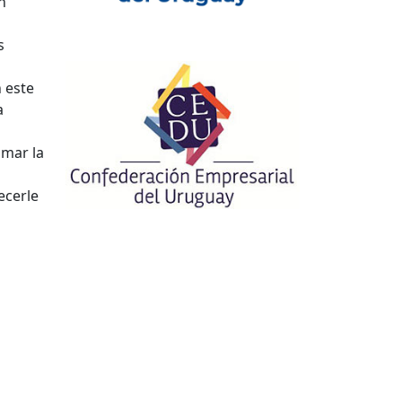
n
s
 este
a
omar la
ecerle