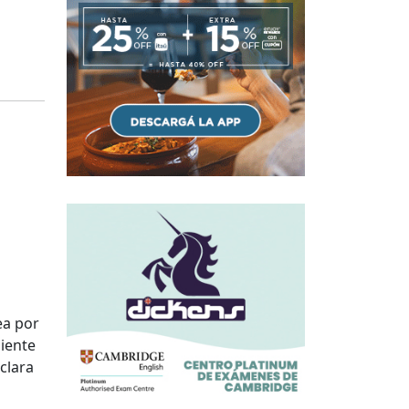
ea por
liente
clara