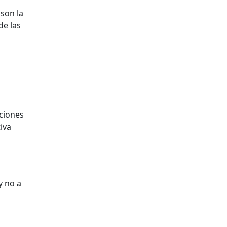
 son la
de las
eciones
iva
y no a