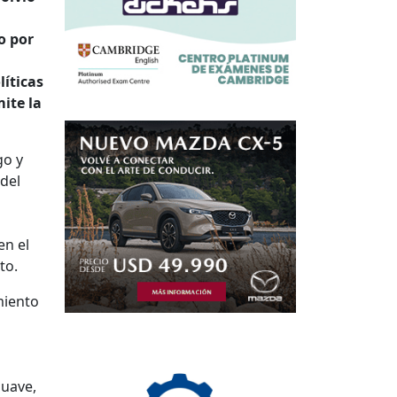
o por
líticas
ite la
go y
 del
en el
to.
miento
suave,