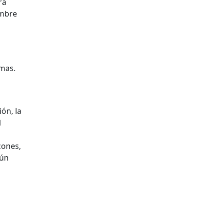
ra
embre
imas.
ón, la
l
cones,
aún