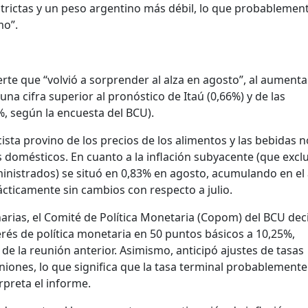
strictas y un peso argentino más débil, lo que probablemen
mo”.
erte que “volvió a sorprender al alza en agosto”, al aumenta
una cifra superior al pronóstico de Itaú (0,66%) y de las
%, según la encuesta del BCU).
ista provino de los precios de los alimentos y las bebidas n
os domésticos. En cuanto a la inflación subyacente (que excl
ministrados) se situó en 0,83% en agosto, acumulando en el
cticamente sin cambios con respecto a julio.
narias, el Comité de Política Monetaria (Copom) del BCU dec
rés de política monetaria en 50 puntos básicos a 10,25%,
de la reunión anterior. Asimismo, anticipó ajustes de tasas
niones, lo que significa que la tasa terminal probablemente
rpreta el informe.