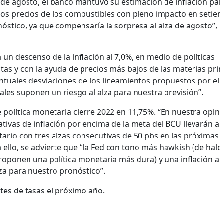
a de agosto, el banco mantuvo su estimación de inflación pa
 los precios de los combustibles con pleno impacto en seti
óstico, ya que compensaría la sorpresa al alza de agosto”,
 un descenso de la inflación al 7,0%, en medio de políticas
ctas y con la ayuda de precios más bajos de las materias pr
ntuales desviaciones de los lineamientos propuestos por el
ales suponen un riesgo al alza para nuestra previsión”.
 política monetaria cierre 2022 en 11,75%. “En nuestra opini
ativas de inflación por encima de la meta del BCU llevarán a
ario con tres alzas consecutivas de 50 pbs en las próximas
ello, se advierte que “la Fed con tono más hawkish (de hal
oponen una política monetaria más dura) y una inflación 
lza para nuestro pronóstico”.
tes de tasas el próximo año.