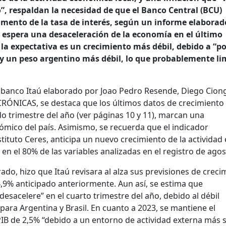
o”, respaldan la necesidad de que el Banco Central (BCU)
umento de la tasa de interés, según un informe elaborad
e espera una desaceleración de la economía en el último
 la expectativa es un crecimiento más débil, debido a “po
y un peso argentino más débil, lo que probablemente lim
l banco Itaú elaborado por Joao Pedro Resende, Diego Cion
o CRÓNICAS, se destaca que los últimos datos de crecimiento
o trimestre del año (ver páginas 10 y 11), marcan una
ómico del país. Asimismo, se recuerda que el indicador
tituto Ceres, anticipa un nuevo crecimiento de la actividad 
en el 80% de las variables analizadas en el registro de agos
do, hizo que Itaú revisara al alza sus previsiones de creci
4,9% anticipado anteriormente. Aun así, se estima que
desacelere” en el cuarto trimestre del año, debido al débil
ara Argentina y Brasil. En cuanto a 2023, se mantiene el
PIB de 2,5% “debido a un entorno de actividad externa más 