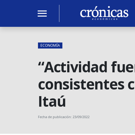
menu
ECONOMÍA
“Actividad fue
consistentes 
Itaú
Fecha de publicación: 23/09/2022