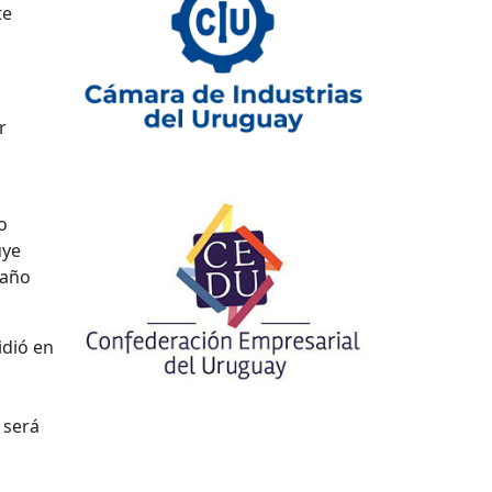
te
r
o
uye
 año
idió en
 será