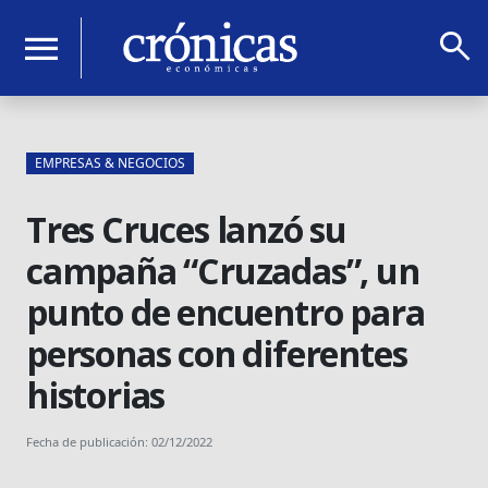
search
menu
EMPRESAS & NEGOCIOS
Tres Cruces lanzó su
campaña “Cruzadas”, un
punto de encuentro para
personas con diferentes
historias
Fecha de publicación: 02/12/2022