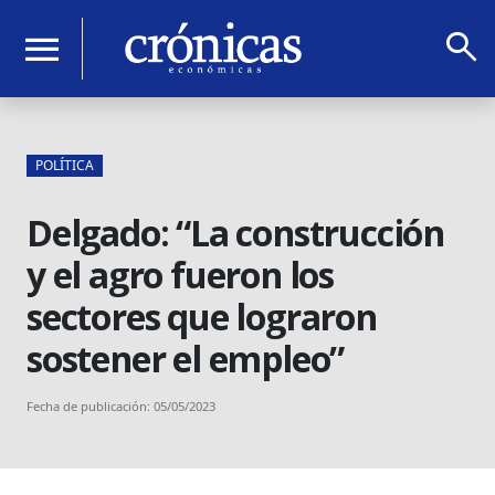
search
menu
POLÍTICA
Delgado: “La construcción
y el agro fueron los
sectores que lograron
sostener el empleo”
Fecha de publicación: 05/05/2023