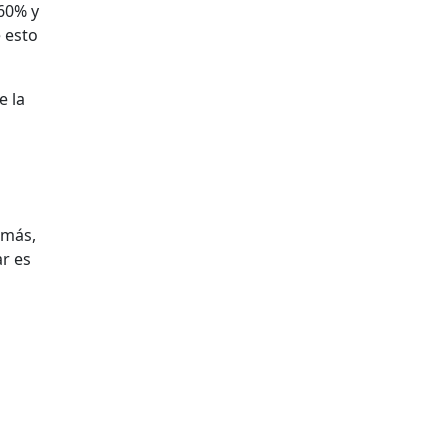
 60% y
 esto
e la
emás,
ar es