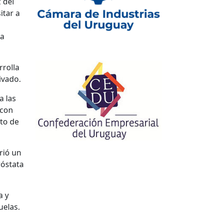
 del
itar a
ma
rrolla
ivado.
a las
 con
to de
rió un
róstata
a y
uelas.