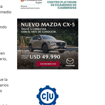
la
romedio
ando
den
rio,
ue la
arios
mo