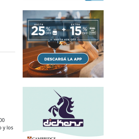
00
 y los