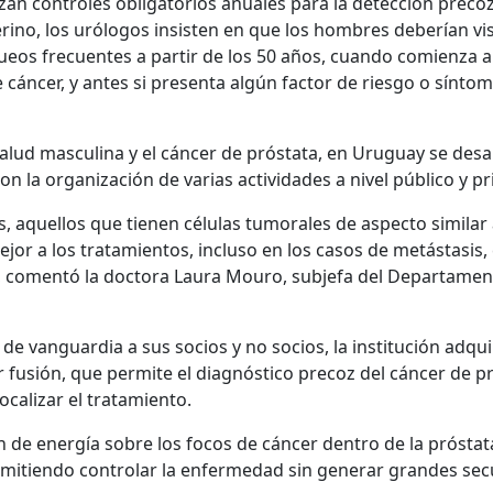
izan controles obligatorios anuales para la detección precoz
ino, los urólogos insisten en que los hombres deberían vis
ueos frecuentes a partir de los 50 años, cuando comienza a
 cáncer, y antes si presenta algún factor de riesgo o sínto
salud masculina y el cáncer de próstata, en Uruguay se desa
n la organización de varias actividades a nivel público y pr
 aquellos que tienen células tumorales de aspecto similar 
or a los tratamientos, incluso en los casos de metástasis,
”, comentó la doctora Laura Mouro, subjefa del Departamen
de vanguardia a sus socios y no socios, la institución adqui
r fusión, que permite el diagnóstico precoz del cáncer de p
ocalizar el tratamiento.
ón de energía sobre los focos de cáncer dentro de la próstat
permitiendo controlar la enfermedad sin generar grandes sec