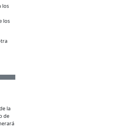
 los
e los
otra
de la
lo de
nerará