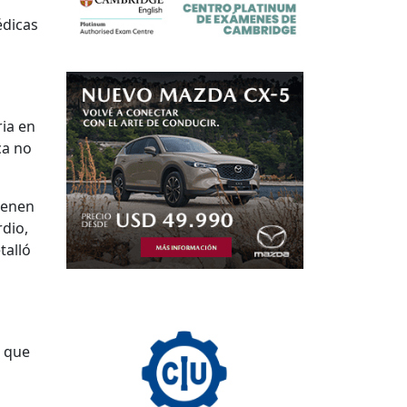
édicas
ria en
ca no
ienen
rdio,
talló
s que