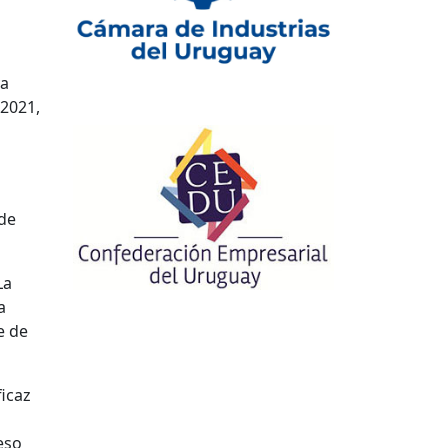
ya
 2021,
 de
La
a
e de
ficaz
eso