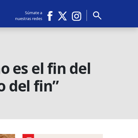
search
Súmate a
nuestras redes
o es el fin del
 del fin”