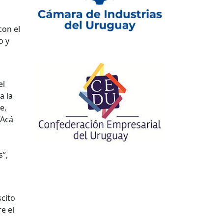
con el
o y
el
a la
e,
“Acá
s”,
scito
e el