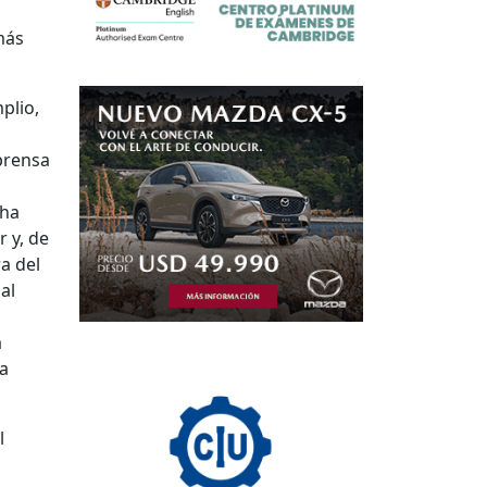
más
plio,
 prensa
 ha
 y, de
a del
al
a
da
l