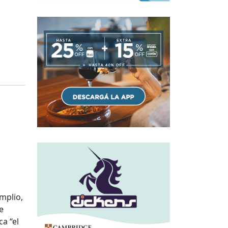
mplio,
e
a “el