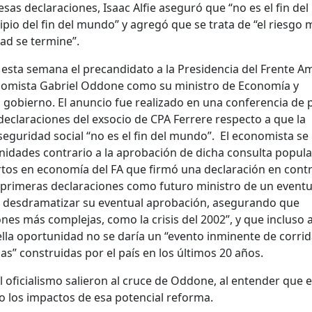
sas declaraciones, Isaac Alfie aseguró que “no es el fin del
ipio del fin del mundo” y agregó que se trata de “el riesgo 
dad se termine”.
esta semana el precandidato a la Presidencia del Frente Am
onomista Gabriel Oddone como su ministro de Economía y
l gobierno. El anuncio fue realizado en una conferencia de
eclaraciones del exsocio de CPA Ferrere respecto a que la
 seguridad social “no es el fin del mundo”. El economista se
idades contrario a la aprobación de dicha consulta popular
rtos en economía del FA que firmó una declaración en contr
s primeras declaraciones como futuro ministro de un eventu
 desdramatizar su eventual aprobación, asegurando que
nes más complejas, como la crisis del 2002”, y que incluso 
ella oportunidad no se daría un “evento inminente de corri
zas” construidas por el país en los últimos 20 años.
oficialismo salieron al cruce de Oddone, al entender que e
 los impactos de esa potencial reforma.