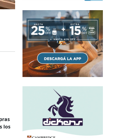
pras
s los