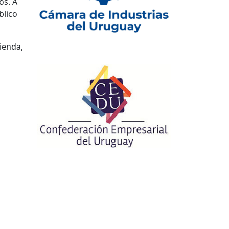
os. A
blico
ienda,