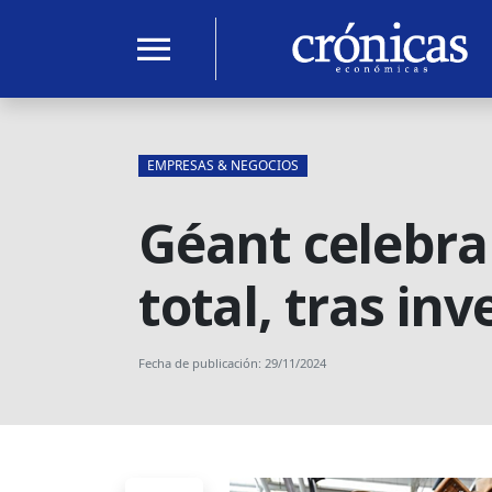
menu
EMPRESAS & NEGOCIOS
Géant celebra
total, tras inv
Fecha de publicación: 29/11/2024