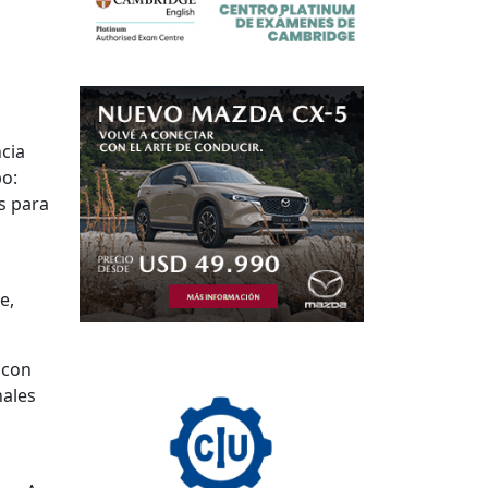
cia
po:
s para
e,
 con
nales