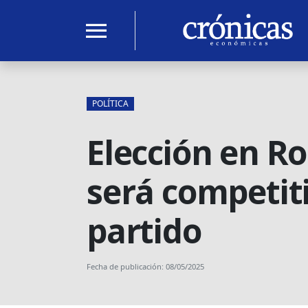
menu
POLÍTICA
Elección en Ro
será competit
partido
Fecha de publicación: 08/05/2025