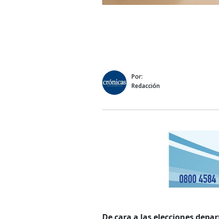
Por:
Redacción
De cara a las elecciones dep