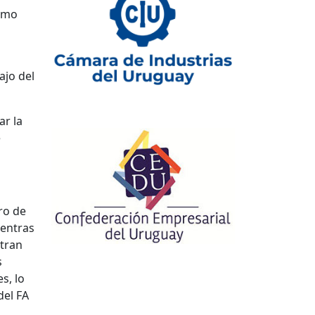
como
ajo del
ar la
e
ro de
ientras
stran
s
s, lo
del FA