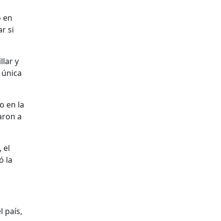
o en
r si
llar y
 única
o en la
aron a
 el
ó la
 país,