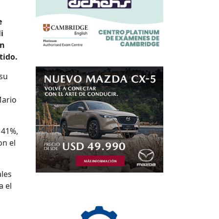
e
i
un
tido.
 su
Mario
 41%,
on el
ales
a el