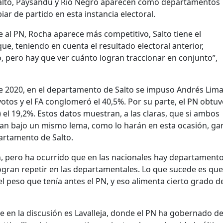
 Salto, Paysandú y Río Negro aparecen como departamentos
r de partido en esta instancia electoral.
 al PN, Rocha aparece más competitivo, Salto tiene el
ue, teniendo en cuenta el resultado electoral anterior,
 pero hay que ver cuánto logran traccionar en conjunto”,
de 2020, en el departamento de Salto se impuso Andrés Li
votos y el FA conglomeró el 40,5%. Por su parte, el PN obtuv
) el 19,2%. Estos datos muestran, a las claras, que si ambos
iban bajo un mismo lema, como lo harán en esta ocasión, g
partamento de Salto.
en, pero ha ocurrido que en las nacionales hay departament
ogran repetir en las departamentales. Lo que sucede es qu
el peso que tenía antes el PN, y eso alimenta cierto grado d
en la discusión es Lavalleja, donde el PN ha gobernado d