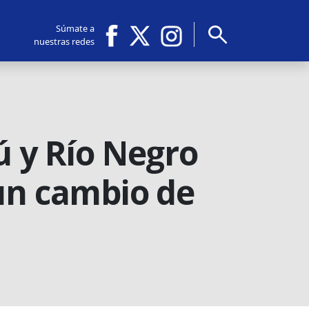
search
Súmate a
nuestras redes
ú y Río Negro
 un cambio de