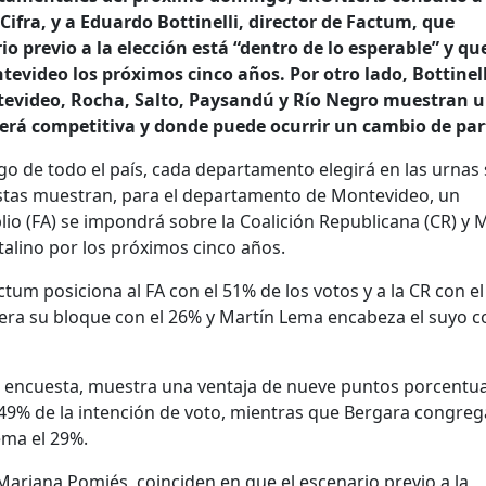
ifra, y a Eduardo Bottinelli, director de Factum, que
io previo a la elección está “dentro de lo esperable” y qu
video los próximos cinco años. Por otro lado, Bottinell
tevideo, Rocha, Salto, Paysandú y Río Negro muestran 
erá competitiva y donde puede ocurrir un cambio de par
go de todo el país, cada departamento elegirá en las urnas
stas muestran, para el departamento de Montevideo, un
o (FA) se impondrá sobre la Coalición Republicana (CR) y 
talino por los próximos cinco años.
tum posiciona al FA con el 51% de los votos y a la CR con el
era su bloque con el 26% y Martín Lema encabeza el suyo c
ima encuesta, muestra una ventaja de nueve puntos porcentu
 49% de la intención de voto, mientras que Bergara congreg
ema el 29%.
Mariana Pomiés, coinciden en que el escenario previo a la