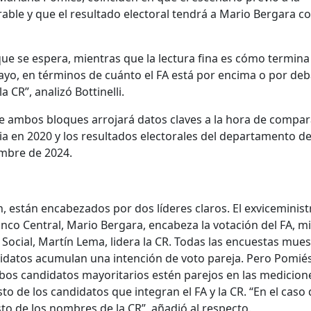
rable y que el resultado electoral tendrá a Mario Bergara 
 que se espera, mientras que la lectura fina es cómo termina
ayo, en términos de cuánto el FA está por encima o por deb
 CR”, analizó Bottinelli.
re ambos bloques arrojará datos claves a la hora de compar
ia en 2020 y los resultados electorales del departamento d
mbre de 2024.
 están encabezados por dos líderes claros. El exviceminist
nco Central, Mario Bergara, encabeza la votación del FA, m
 Social, Martín Lema, lidera la CR. Todas las encuestas mue
datos acumulan una intención de voto pareja. Pero Pomié
s candidatos mayoritarios estén parejos en las medicione
sto de los candidatos que integran el FA y la CR. “En el caso 
to de los nombres de la CR”, añadió al respecto.