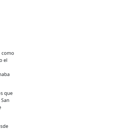
ma como
o el
anaba
os que
e San
e
esde