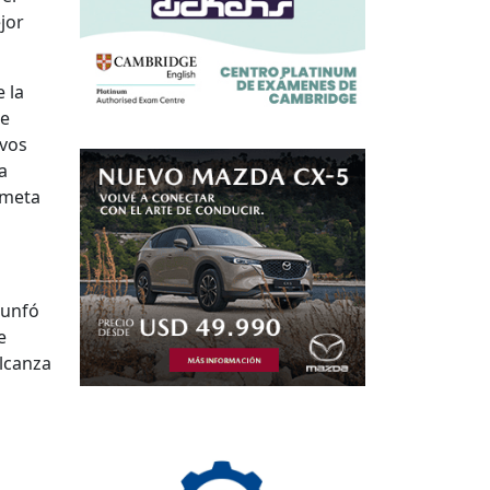
jor
 la
de
ivos
a
 meta
iunfó
e
alcanza