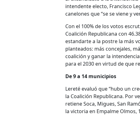
intendente electo, Francisco Le
canelones que “se se viene y ve
Con el 100% de los votos escrut
Coalición Republicana con 46.382
estandarte a la postre la más vo
planteados: más concejales, más 
coalición y ganar la intendenci
para el 2030 en virtud de que re
De 9 a 14 municipios
Lereté evaluó que “hubo un cre
la Coalición Republicana. Por ve
retiene Soca, Migues, San Ramón
la victoria en Empalme Olmos, 1