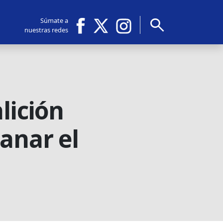
search
Súmate a
nuestras redes
lición
anar el