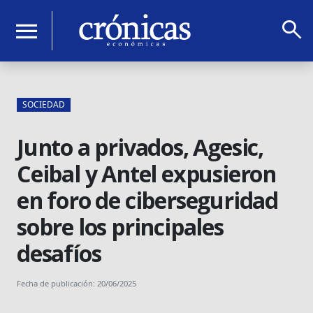
search
menu
SOCIEDAD
Junto a privados, Agesic,
Ceibal y Antel expusieron
en foro de ciberseguridad
sobre los principales
desafíos
Fecha de publicación: 20/06/2025