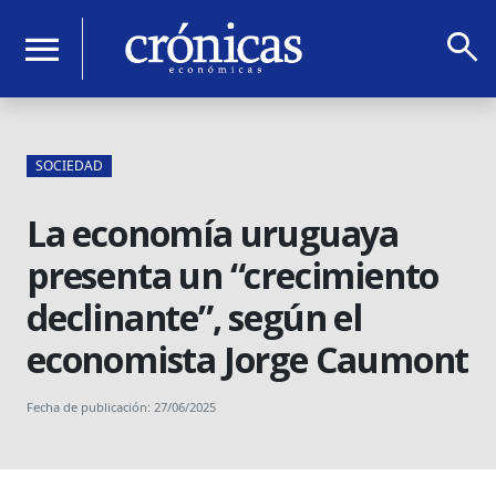
search
menu
SOCIEDAD
La economía uruguaya
presenta un “crecimiento
declinante”, según el
economista Jorge Caumont
Fecha de publicación: 27/06/2025