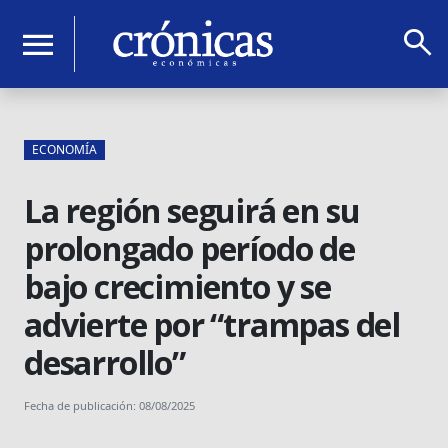
search
menu
ECONOMÍA
La región seguirá en su
prolongado período de
bajo crecimiento y se
advierte por “trampas del
desarrollo”
Fecha de publicación: 08/08/2025