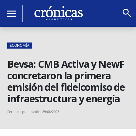
search
menu
ECONOMÍA
Bevsa: CMB Activa y NewF
concretaron la primera
emisión del fideicomiso de
infraestructura y energía
Fecha de publicación: 29/08/2025