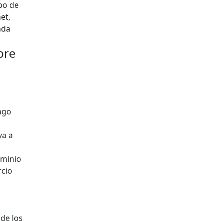
po de
et,
ada
bre
ago
va a
ominio
rcio
de los