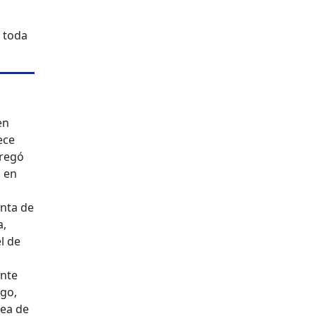
 toda
en
ece
gregó
o en
enta de
a,
l de
ente
ogo,
dea de