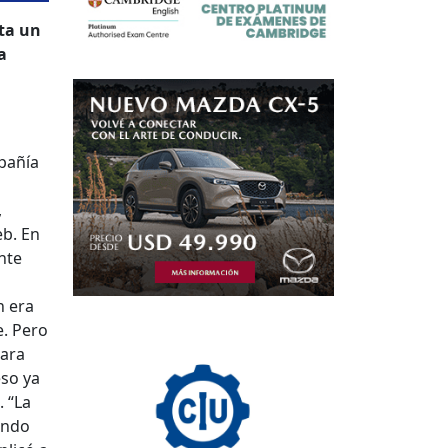
ta un
a
pañía
,
eb. En
nte
n era
e. Pero
para
eso ya
. “La
ando