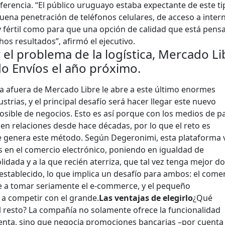
erencia. “El público uruguayo estaba expectante de este ti
ena penetración de teléfonos celulares, de acceso a intern
 fértil como para que una opción de calidad que está pens
os resultados”, afirmó el ejecutivo.
r el problema de la logística, Mercado Li
o Envíos el año próximo.
a afuera de Mercado Libre le abre a este último enormes
trias, y el principal desafío será hacer llegar este nuevo
osible de negocios. Esto es así porque con los medios de p
nen relaciones desde hace décadas, por lo que el reto es
 genera este método. Según Degeronimi, esta plataforma 
s en el comercio electrónico, poniendo en igualdad de
idada y a la que recién aterriza, que tal vez tenga mejor d
 establecido, lo que implica un desafío para ambos: el come
e a tomar seriamente el e-commerce, y el pequeño
a competir con el grande.
Las ventajas de elegirlo
¿Qué
l resto? La compañía no solamente ofrece la funcionalidad
enta, sino que negocia promociones bancarias –por cuenta 