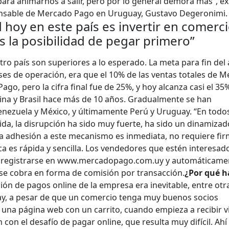
ra animarnos a salir, pero por lo general demora más”, ex
nsable de Mercado Pago en Uruguay, Gustavo Degeronimi.
 hoy en este país es invertir en comerc
s la posibilidad de pegar primero”
ro país son superiores a lo esperado. La meta para fin del
s de operación, era que el 10% de las ventas totales de 
go, pero la cifra final fue de 25%, y hoy alcanza casi el 35
na y Brasil hace más de 10 años. Gradualmente se han
enezuela y México, y últimamente Perú y Uruguay. “En todos
ida, la disrupción ha sido muy fuerte, ha sido un dinamizad
La adhesión a este mecanismo es inmediata, no requiere fi
ica es rápida y sencilla. Los vendedores que estén interesad
n registrarse en www.mercadopago.com.uy y automáticame
 se cobra en forma de comisión por transacción.
¿Por qué h
ción de pagos online de la empresa era inevitable, entre otr
y, a pesar de que un comercio tenga muy buenos socios
una página web con un carrito, cuando empieza a recibir vi
con el desafío de pagar online, que resulta muy difícil. Ahí