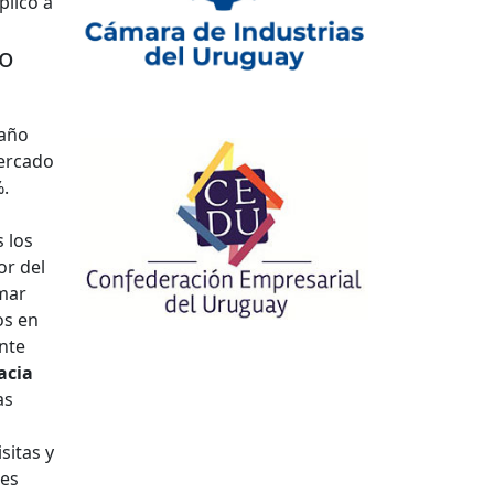
plicó a
io
 año
Mercado
%.
 los
or del
rmar
os en
nte
acia
as
sitas y
 es