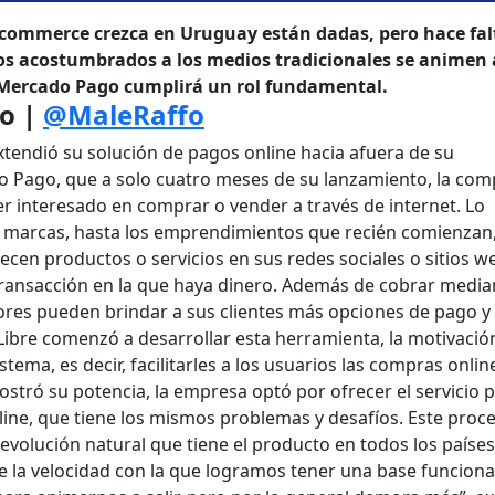
e-commerce crezca en Uruguay están dadas, pero hace fal
os acostumbrados a los medios tradicionales se animen 
, Mercado Pago cumplirá un rol fundamental.
o |
@MaleRaffo
xtendió su solución de pagos online hacia afuera de su
o Pago, que a solo cuatro meses de su lanzamiento, la com
ier interesado en comprar o vender a través de internet. Lo
 marcas, hasta los emprendimientos que recién comienzan
cen productos o servicios en sus redes sociales o sitios w
transacción en la que haya dinero. Además de cobrar media
res pueden brindar a sus clientes más opciones de pago y
ibre comenzó a desarrollar esta herramienta, la motivació
stema, es decir, facilitarles a los usuarios las compras onlin
tró su potencia, la empresa optó por ofrecer el servicio 
line, que tiene los mismos problemas y desafíos. Este proc
 evolución natural que tiene el producto en todos los países
e la velocidad con la que logramos tener una base funcion