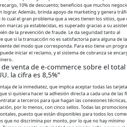
 recargo, 10% de descuento; beneficios que muchos negoci
 lograr. Además, brinda apoyo de marketing y genera tráf
n lo cual el gran problema que a veces tienen los sitios, que 
n marcas ya establecidas, es superado gracias a su asisten
n de la prevención de fraude. Le da seguridad tanto al
que si la transacción no es satisfactoria para alguna de l
veniente del modo que corresponda. Para eso tiene un prog
 puede iniciar el reclamo, y el sistema de cobranza se encar
inero.
de venta de e-commerce sobre el total
U. la cifra es 8,5%”
entaja de la inmediatez, que implica aceptar todas las tarjet
ue si quisiera hacer la adhesión directa a cada una de las f
contratar a terceros para que hagan las conexiones técnicas,
lación, por lo menos, con cinco sellos. Todas las promocion
ntales, puesto que están disponibles para todos los comer
es que no discrimina por monto, por lo que no hay mínimo