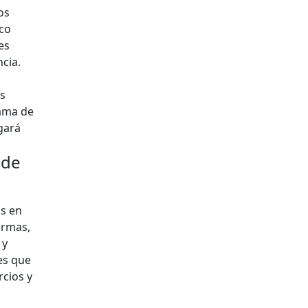
os
ico
es
cia.
as
rama de
gará
 de
as en
irmas,
 y
es que
cios y