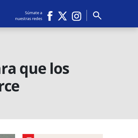
search
Súmate a
nuestras redes
ra que los
rce