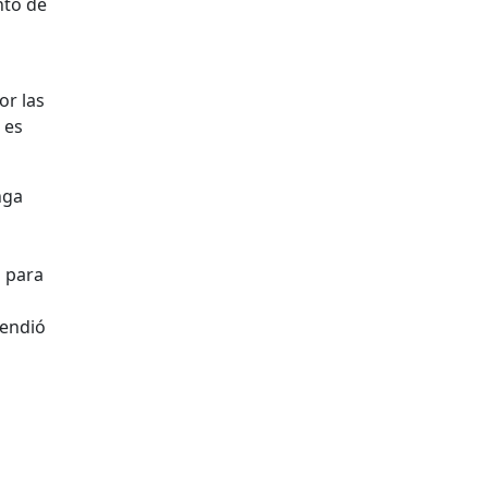
nto de
or las
 es
nga
 para
fendió