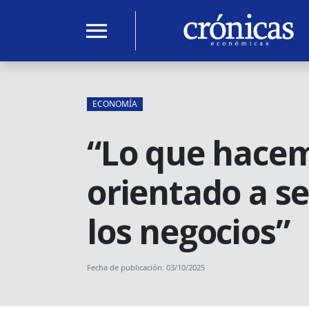
menu
ECONOMÍA
“Lo que hacem
orientado a se
los negocios”
Fecha de publicación: 03/10/2025