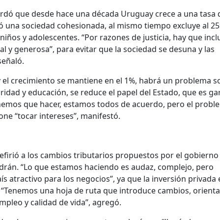
ecordó que desde hace una década Uruguay crece a una tasa 
uyó una sociedad cohesionada, al mismo tiempo excluye al 2
niños y adolescentes. “Por razones de justicia, hay que inclu
 y generosa”, para evitar que la sociedad se desuna y las
señaló.
 y el crecimiento se mantiene en el 1%, habrá un problema so
uridad y educación, se reduce el papel del Estado, que es ga
enemos que hacer, estamos todos de acuerdo, pero el probl
ne “tocar intereses”, manifestó.
 refirió a los cambios tributarios propuestos por el gobierno 
drán. “Lo que estamos haciendo es audaz, complejo, pero
s atractivo para los negocios”, ya que la inversión privada 
. “Tenemos una hoja de ruta que introduce cambios, orient
mpleo y calidad de vida”, agregó.