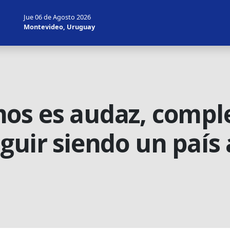
Jue 06 de Agosto 2026
Montevideo, Uruguay
os es audaz, comple
guir siendo un país 