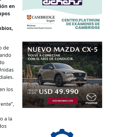
ión en
rupos
mbios,
o de
rando
do
Unidas
diales.
en los
ente”,
o a la
dos