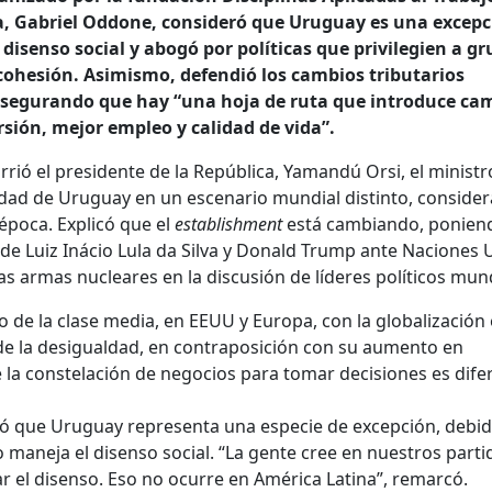
ía, Gabriel Oddone, consideró que Uruguay es una excepc
isenso social y abogó por políticas que privilegien a g
cohesión. Asimismo, defendió los cambios tributarios
asegurando que hay “una hoja de ruta que introduce ca
sión, mejor empleo y calidad de vida”.
rrió el presidente de la República, Yamandú Orsi, el ministr
dad de Uruguay en un escenario mundial distinto, conside
época. Explicó que el
establishment
está cambiando, ponien
de Luiz Inácio Lula da Silva y Donald Trump ante Naciones 
 las armas nucleares en la discusión de líderes políticos mun
o de la clase media, en EEUU y Europa, con la globalización 
 de la desigualdad, en contraposición con su aumento en
la constelación de negocios para tomar decisiones es difer
ó que Uruguay representa una especie de excepción, debid
o maneja el disenso social. “La gente cree en nuestros parti
ar el disenso. Eso no ocurre en América Latina”, remarcó.