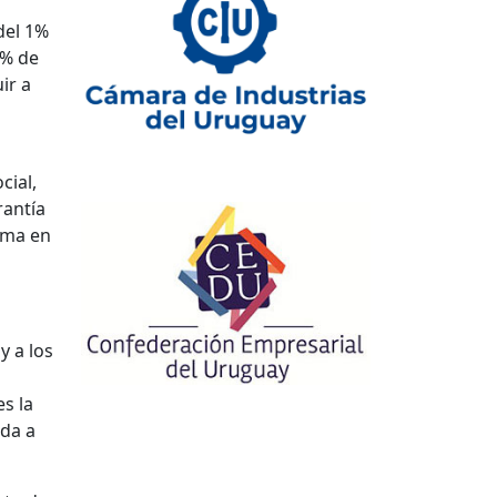
del 1%
5% de
ir a
cial,
rantía
ema en
y a los
es la
ada a