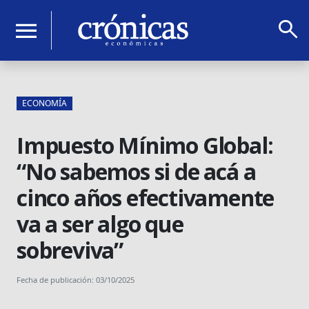
search
menu
ECONOMÍA
Impuesto Mínimo Global:
“No sabemos si de acá a
cinco años efectivamente
va a ser algo que
sobreviva”
Fecha de publicación: 03/10/2025