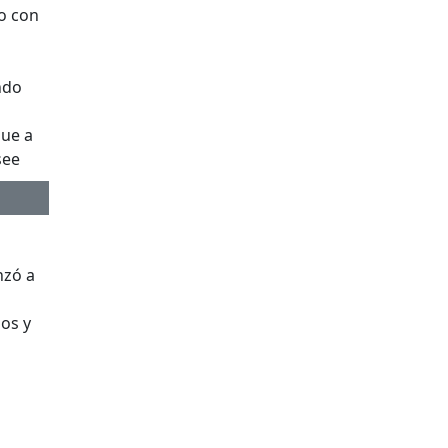
o con
ndo
que a
see
zó a
os y