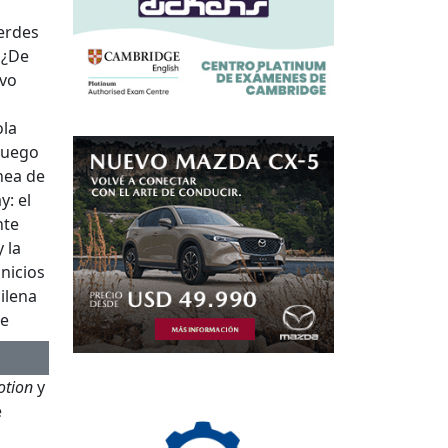
erdes
 ¿De
ivo
ola
 luego
ínea de
y: el
nte
 la
nicios
hilena
de
otion
y
e