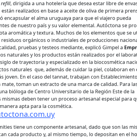
n
refill
, dirigida a una hotelería que desea estar libre de enva
están realizados en base a aceite de oliva de primera pren
ró encapsular el alma uruguaya para que el viajero pueda
tes de nuestro país y su valor elemental. Autóctona se pr
ota aromática y textura. Muchos de los elementos que se ut
 residuos orgánicos o industriales de producciones nacion
calidad, pruebas y testeos mediante, explicó Gimpel a
Empr
actos naturales y los productos están realizados por el labora
iglo de trayectoria y especializado en la biocosmética naci
tos naturales que, además de cuidar la piel, colaboran en 
 joven. En el caso del tannat, trabajan con Establecimient
a mate, toman un extracto de una marca de calidad. Para la
una bióloga de Centro Universitario de la Región Este de la
as mismas deben tener un proceso artesanal especial para 
manera apta para la cosmética.
toctona.com.uy
nities tiene un componente artesanal, dado que son las m
 cada producto y, al mismo tiempo, lo depositan en el ho