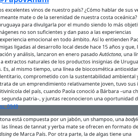
os excelentes vinos de nuestro país? ¿Cómo hablar de sus v
humeante mate o de la serenidad de nuestra costa oceánica?
uruguaya para divulgarla por el mundo siendo lo más objet
mágenes no son suficientes y dan paso a las experiencias
 experiencia emocional en todo ámbito. Así lo entienden Pa
migas ligadas al desarrollo local desde hace 15 años y que,
ación y análisis, lanzaron en enero pasado
Autóctona
, una l
a extractos naturales de los productos insignias de Urugua
as. Es, al mismo tiempo, una línea de biocosmética antioxida
entitario, comprometido con la sustentabilidad ambiental y
trata de un emprendimiento relativamente joven, tuvo sus i
vitivinícola del país, cuando Paola conoció a Bárbara –una c
segunda patria–, y juntas reconocieron una oportunidad 
óctona está compuesta por un jabón, un shampoo, una
bodyl
 las líneas de tannat y yerba mate se ofrecen en formato d
ising
de Marca País. Por otra parte, la de algas tiene una