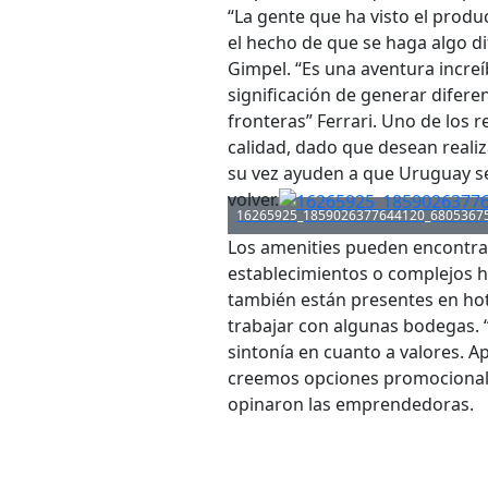
“La gente que ha visto el prod
el hecho de que se haga algo d
Gimpel. “Es una aventura incre
significación de generar difere
fronteras” Ferrari. Uno de los 
calidad, dado que desean realiz
su vez ayuden a que Uruguay se
volver.
16265925_1859026377644120_6805367
Los amenities pueden encontrar
establecimientos o complejos ho
también están presentes en hote
trabajar con algunas bodegas. 
sintonía en cuanto a valores. 
creemos opciones promocionales
opinaron las emprendedoras.