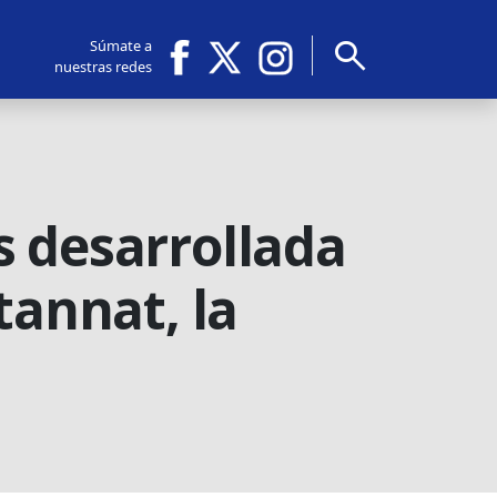
search
Súmate a
nuestras redes
s desarrollada
tannat, la