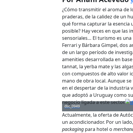
¿Cómo transmitir el aroma de l
praderas, de la calidez de un 
qué forma capturar la esencia 
posible? Hay veces en que las i
sensoriales… El turismo es una
Ferrari y Bárbara Gimpel, dos a
de un largo período de investig
amenities desarrollada en base 
tannat, la yerba mate y las alg
con compuestos de alto valor id
mano de obra local. Aunque se 
en el despertar de la industria 
que adoptó a Uruguay como su 
negocio ligada a este sector.
dsc_0949
Actualmente, la oferta de Aut
un acondicionador. Por un lado,
packaging
para hotel o
merchand