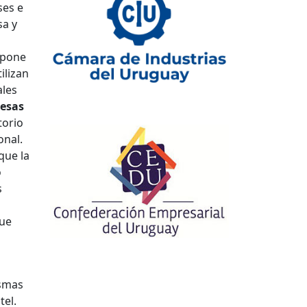
ses e
sa y
opone
ilizan
ales
esas
torio
onal.
que la
o
s
que
ismas
tel.