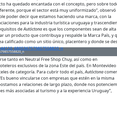
ucto ha quedado encantada con el concepto, pero sobre tod
iferente, porque el sector está muy uniformizado”, observó
íble poder decir que estamos haciendo una marca, con la
nciaciones para la industria turística uruguaya y trascendie
requisitos de
Autóctona
es que los componentes sean de alta
ar un producto que contribuya y respalde la Marca País, y 
a calificado como un sitio único, placentero y donde se de
579857558820_n
se tanto en Neutral Free Shop Chuy, así como en
teleros exclusivos de la zona Este del país. En Montevideo
les de categoría. Para cubrir todo el país,
Autóctona
comen
“Es bueno vincularse con empresas que estén en la misma
Apostamos a relaciones de largo plazo, donde nos potenciem
 más asociadas al turismo y a la experiencia Uruguay”,