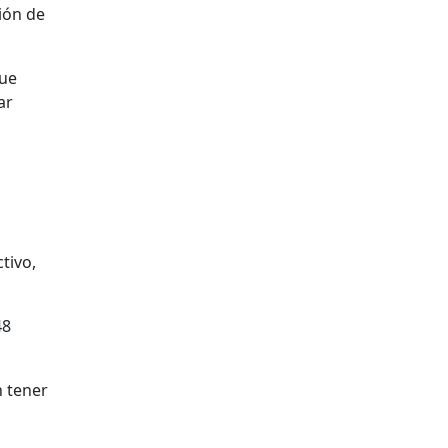
ión de
que
ar
tivo,
48
n tener
o