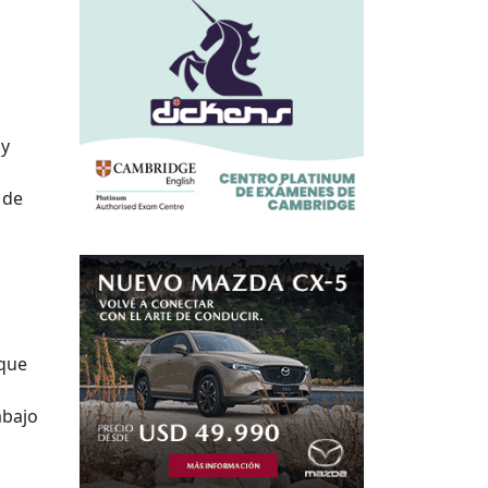
 y
 de
 que
abajo