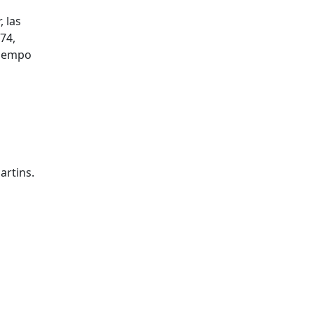
 las
74,
 tiempo
artins.