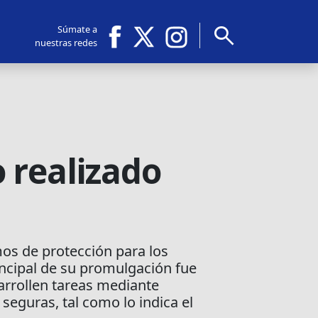
search
Súmate a
nuestras redes
 realizado
mos de protección para los
incipal de su promulgación fue
arrollen tareas mediante
seguras, tal como lo indica el