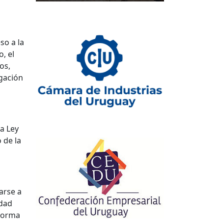
so a la
, el
os,
igación
la Ley
 de la
arse a
idad
 norma