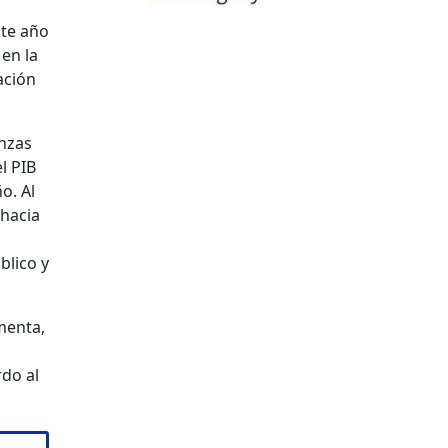
ste año
en la
ación
anzas
l PIB
o. Al
 hacia
blico y
menta,
rdo al