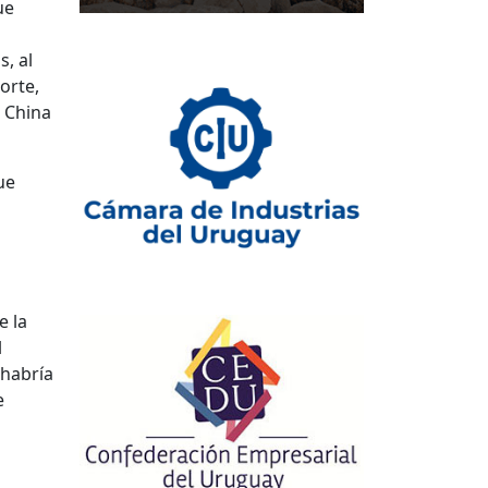
ue
s, al
porte,
 China
ue
e la
l
 habría
e