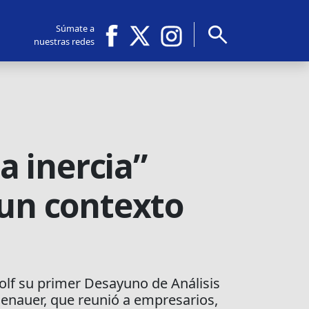
search
Súmate a
nuestras redes
a inercia”
 un contexto
Golf su primer Desayuno de Análisis
denauer, que reunió a empresarios,