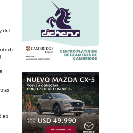
y del
ontexto
l
de
 tras
óleo