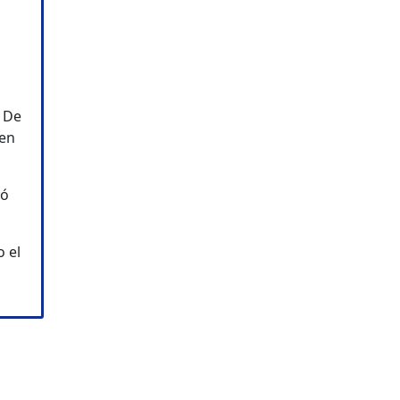
. De
 en
vó
o el