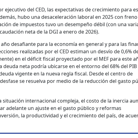
or ejecutivo del CED, las expectativas de crecimiento para e
demás, hubo una desaceleración laboral en 2025 con freno 
ación de impuestos tuvo un desempeño débil (con una vari
recaudación neta de la DGI a enero de 2026).
n año desafiante para la economía en general y para las fin
yecciones realizadas por el CED estiman un desvío de 0,6% de
te) en el déficit fiscal proyectado por el MEF para este añ
a deuda neta podría ubicarse en el entorno del 68% del PIB
deuda vigente en la nueva regla fiscal. Desde el centro de
desfase se resuelva por medio de la reducción del gasto pú
 situación internacional compleja, el costo de la inercia au
ar adelante un ajuste en el gasto público y reformas
versión, la productividad y el crecimiento del país, de acue