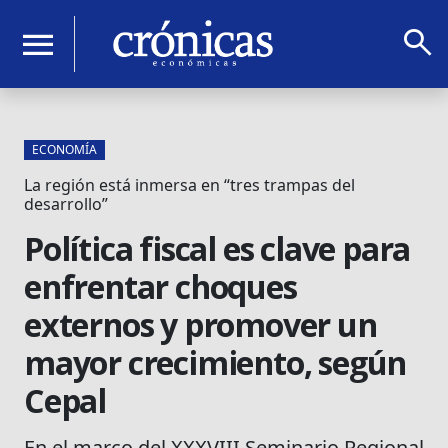
search
menu
ECONOMÍA
La región está inmersa en “tres trampas del
desarrollo”
Política fiscal es clave para
enfrentar choques
externos y promover un
mayor crecimiento, según
Cepal
En el marco del XXXVIII Seminario Regional