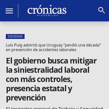
search
menu
SOCIEDAD
Luis Puig advirtió que Uruguay “perdió una década”
en prevención de accidentes laborales
El gobierno busca mitigar
la siniestralidad laboral
con más controles,
presencia estatal y
prevención
El inspector general de Trabajo y Seguridad