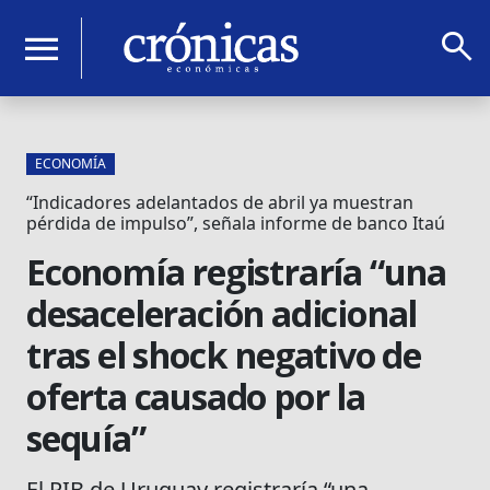
search
menu
ECONOMÍA
“Indicadores adelantados de abril ya muestran
pérdida de impulso”, señala informe de banco Itaú
Economía registraría “una
desaceleración adicional
tras el shock negativo de
oferta causado por la
sequía”
El PIB de Uruguay registraría “una