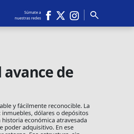
search
Súmate a
nuestras redes
el avance de
ble y fácilmente reconocible. La
: inmuebles, dólares o depósitos
a historia económica atravesada
de poder adquisitivo. En ese