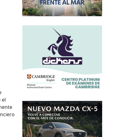
e
 el
lmente
anciero