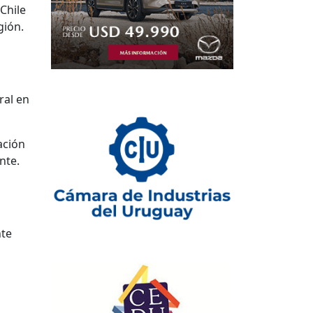
Chile
gión.
ral en
ación
nte.
nte