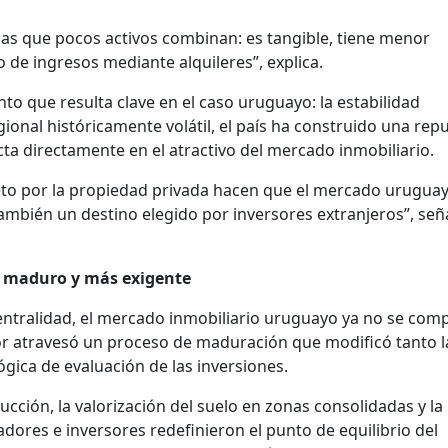
cas que pocos activos combinan: es tangible, tiene menor
o de ingresos mediante alquileres”, explica.
to que resulta clave en el caso uruguayo: la estabilidad
gional históricamente volátil, el país ha construido una rep
ta directamente en el atractivo del mercado inmobiliario.
speto por la propiedad privada hacen que el mercado urugua
 también un destino elegido por inversores extranjeros”, señ
 maduro y más exigente
 centralidad, el mercado inmobiliario uruguayo ya no se com
r atravesó un proceso de maduración que modificó tanto l
ógica de evaluación de las inversiones.
cción, la valorización del suelo en zonas consolidadas y l
adores e inversores redefinieron el punto de equilibrio del