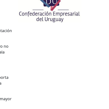
utación
yo no
ala
porta
a
a mayor