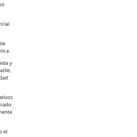
so
ncial
 de
tica.
ida y
tlle,
idad
ativos
onado
lmente
o el