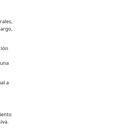
rales,
bargo,
ción
 una
al a
iento
iva.