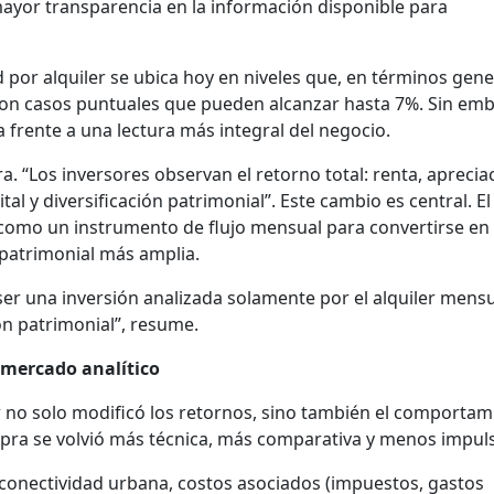
yor transparencia en la información disponible para
d por alquiler se ubica hoy en niveles que, en términos gene
 con casos puntuales que pueden alcanzar hasta 7%. Sin em
a frente a una lectura más integral del negocio.
a. “Los inversores observan el retorno total: renta, aprecia
tal y diversificación patrimonial”. Este cambio es central. El
como un instrumento de flujo mensual para convertirse en
 patrimonial más amplia.
 ser una inversión analizada solamente por el alquiler mensu
ón patrimonial”, resume.
 mercado analítico
or no solo modificó los retornos, sino también el comportam
mpra se volvió más técnica, más comparativa y menos impuls
 conectividad urbana, costos asociados (impuestos, gastos