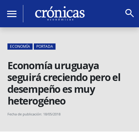
search
menu
ECONOMÍA
PORTADA
Economía uruguaya
seguirá creciendo pero el
desempeño es muy
heterogéneo
Fecha de publicación: 18/05/2018