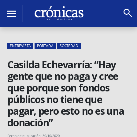
search
menu
ENTREVISTA
PORTADA
SOCIEDAD
Casilda Echevarría: “Hay
gente que no paga y cree
que porque son fondos
públicos no tiene que
pagar, pero esto no es una
donación”
Fecha de publicación: 30/10/2020